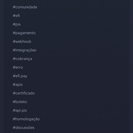
#comunidade
#efí
#pix
#pagamento
#webhook
#integrações
#cobrança
#erro
#efí pay
#apis
#certificado
#boleto
#api pix
#homologação
#discussões