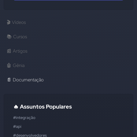
🎬
Vídeos
📚
Cursos
📰
Artigos
🤖
Gênia
📄
Documentação
🔥 Assuntos Populares
#integração
#api
#desenvolvedores