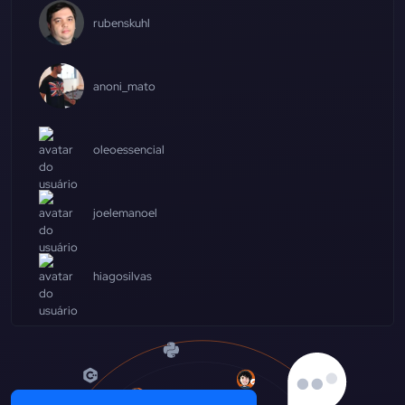
rubenskuhl
anoni_mato
oleoessencial
joelemanoel
hiagosilvas