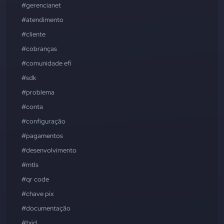
#gerencianet
#atendimento
#cliente
#cobranças
#comunidade efí
#sdk
#problema
#conta
#configuração
#pagamentos
#desenvolvimento
#mtls
#qr code
#chave pix
#documentação
#txid