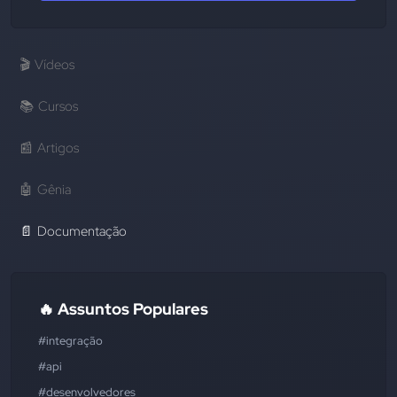
🎬
Vídeos
📚
Cursos
📰
Artigos
🤖
Gênia
📄
Documentação
🔥 Assuntos Populares
#integração
#api
#desenvolvedores