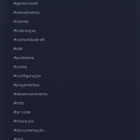
#gerencianet
#atendimento
#cliente
#cobranças
#comunidade efí
#sdk
#problema
#conta
#configuração
#pagamentos
#desenvolvimento
#mtls
#qr code
#chave pix
#documentação
#txid