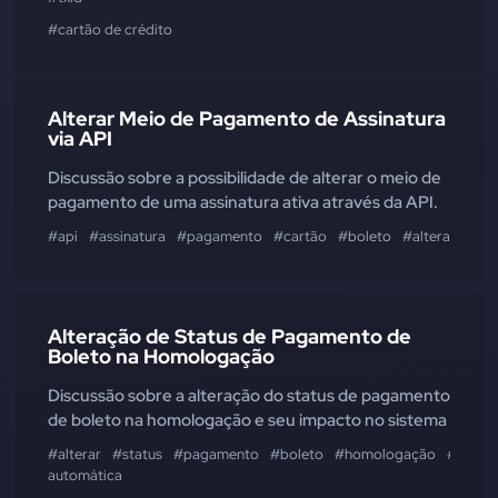
#cartão de crédito
Alterar Meio de Pagamento de Assinatura
via API
Discussão sobre a possibilidade de alterar o meio de
pagamento de uma assinatura ativa através da API.
#api
#assinatura
#pagamento
#cartão
#boleto
#alterar
Alteração de Status de Pagamento de
Boleto na Homologação
Discussão sobre a alteração do status de pagamento
de boleto na homologação e seu impacto no sistema
#alterar
#status
#pagamento
#boleto
#homologação
#atuali
automática