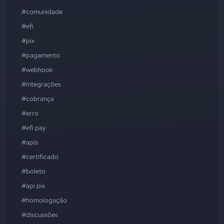
#comunidade
#efí
#pix
#pagamento
#webhook
#integrações
#cobrança
#erro
#efí pay
#apis
#certificado
#boleto
#api pix
#homologação
#discussões