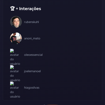
🏆 + Interações
rubenskuhl
anoni_mato
oleoessencial
joelemanoel
hiagosilvas