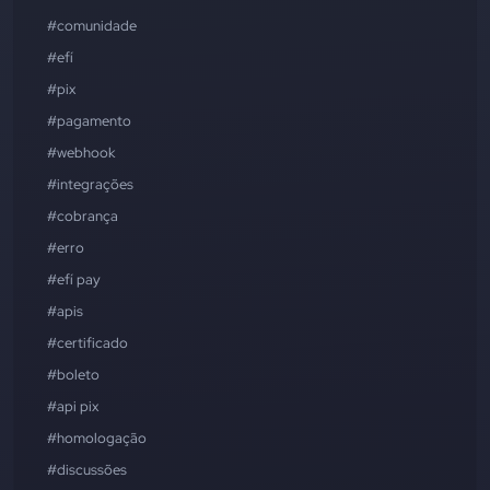
#comunidade
#efí
#pix
#pagamento
#webhook
#integrações
#cobrança
#erro
#efí pay
#apis
#certificado
#boleto
#api pix
#homologação
#discussões