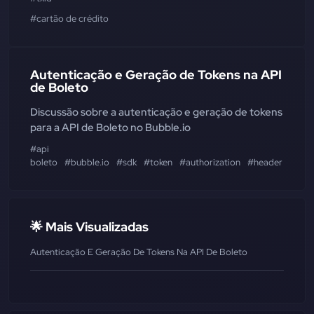
#cartão de crédito
Autenticação e Geração de Tokens na API
de Boleto
Discussão sobre a autenticação e geração de tokens
para a API de Boleto no Bubble.io
#api
boleto
#bubble.io
#sdk
#token
#authorization
#header
#cha
🌟 Mais Visualizadas
Autenticação E Geração De Tokens Na API De Boleto