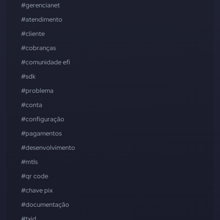
#gerencianet
#atendimento
#cliente
#cobranças
#comunidade efí
#sdk
#problema
#conta
#configuração
#pagamentos
#desenvolvimento
#mtls
#qr code
#chave pix
#documentação
#txid