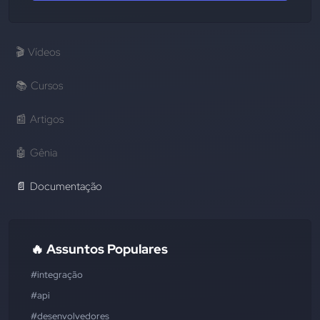
🎬
Vídeos
📚
Cursos
📰
Artigos
🤖
Gênia
📄
Documentação
🔥 Assuntos Populares
#integração
#api
#desenvolvedores