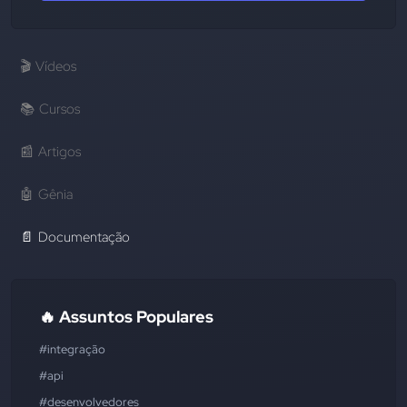
🎬
Vídeos
📚
Cursos
📰
Artigos
🤖
Gênia
📄
Documentação
🔥 Assuntos Populares
#integração
#api
#desenvolvedores