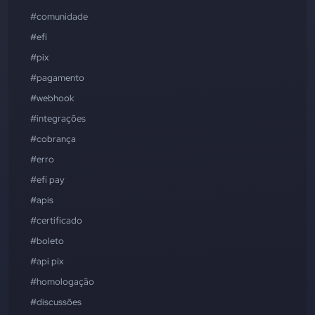
#comunidade
#efí
#pix
#pagamento
#webhook
#integrações
#cobrança
#erro
#efí pay
#apis
#certificado
#boleto
#api pix
#homologação
#discussões