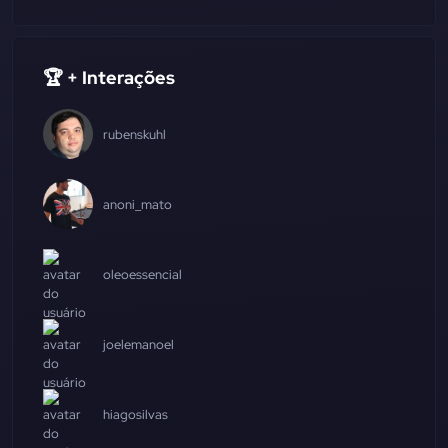
🏆 + Interações
rubenskuhl
anoni_mato
oleoessencial
joelemanoel
hiagosilvas