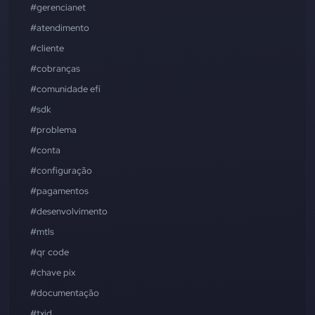
#gerencianet
#atendimento
#cliente
#cobranças
#comunidade efí
#sdk
#problema
#conta
#configuração
#pagamentos
#desenvolvimento
#mtls
#qr code
#chave pix
#documentação
#txid