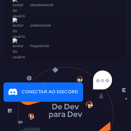
oleoessencial
joelemanoel
hiagosilvas
CONECTAR AO DISCORD