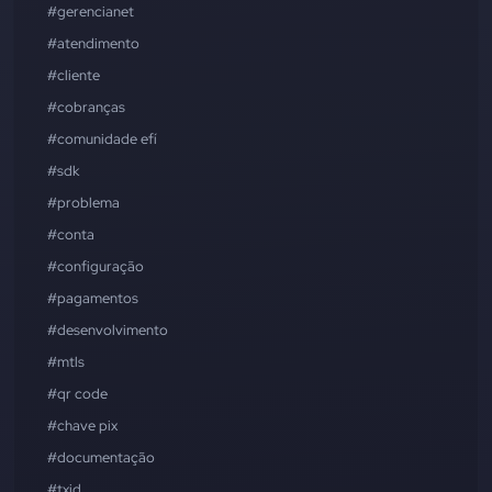
#gerencianet
#atendimento
#cliente
#cobranças
#comunidade efí
#sdk
#problema
#conta
#configuração
#pagamentos
#desenvolvimento
#mtls
#qr code
#chave pix
#documentação
#txid