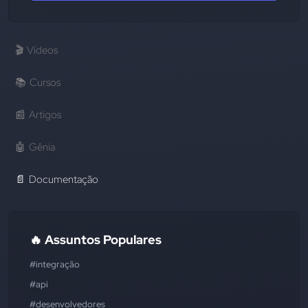
🎬
Vídeos
📚
Cursos
📰
Artigos
🤖
Gênia
📄
Documentação
🔥 Assuntos Populares
#integração
#api
#desenvolvedores