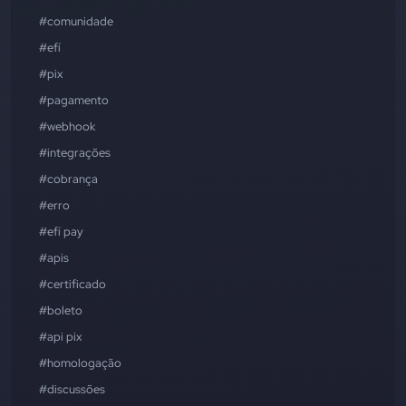
#comunidade
#efí
#pix
#pagamento
#webhook
#integrações
#cobrança
#erro
#efí pay
#apis
#certificado
#boleto
#api pix
#homologação
#discussões