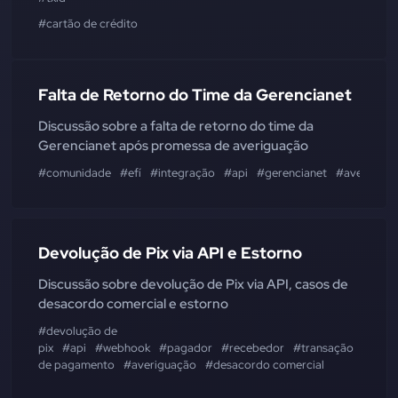
#cartão de crédito
Falta de Retorno do Time da Gerencianet
Discussão sobre a falta de retorno do time da
Gerencianet após promessa de averiguação
#comunidade
#efí
#integração
#api
#gerencianet
#averiguaç
Devolução de Pix via API e Estorno
Discussão sobre devolução de Pix via API, casos de
desacordo comercial e estorno
#devolução de
pix
#api
#webhook
#pagador
#recebedor
#transação
#esto
de pagamento
#averiguação
#desacordo comercial