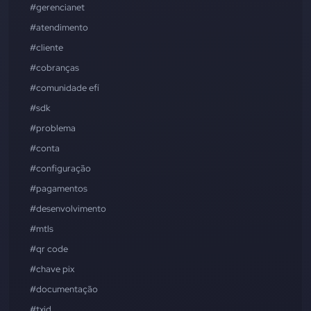
#gerencianet
#atendimento
#cliente
#cobranças
#comunidade efí
#sdk
#problema
#conta
#configuração
#pagamentos
#desenvolvimento
#mtls
#qr code
#chave pix
#documentação
#txid