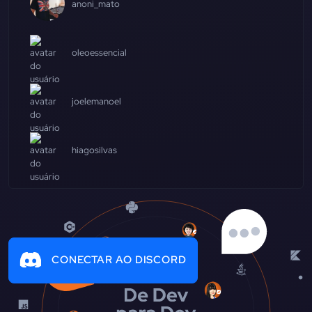
anoni_mato
oleoessencial
joelemanoel
hiagosilvas
CONECTAR AO DISCORD