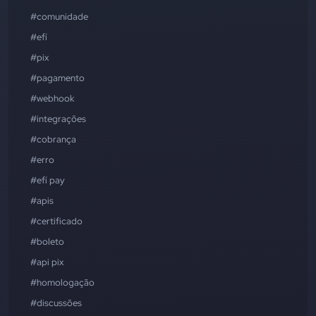
#comunidade
#efí
#pix
#pagamento
#webhook
#integrações
#cobrança
#erro
#efí pay
#apis
#certificado
#boleto
#api pix
#homologação
#discussões