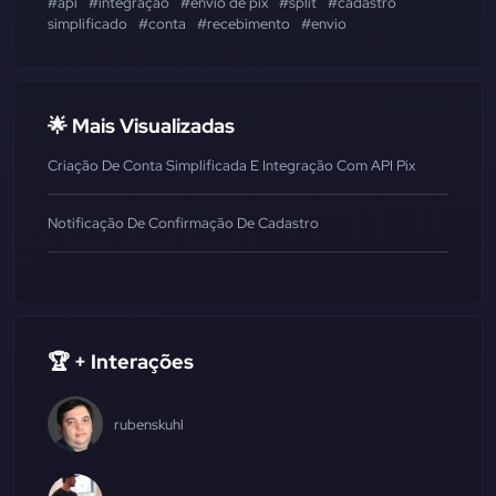
#api
#integração
#envio de pix
#split
#cadastro
simplificado
#conta
#recebimento
#envio
🌟 Mais Visualizadas
Criação De Conta Simplificada E Integração Com API Pix
Notificação De Confirmação De Cadastro
🏆 + Interações
rubenskuhl