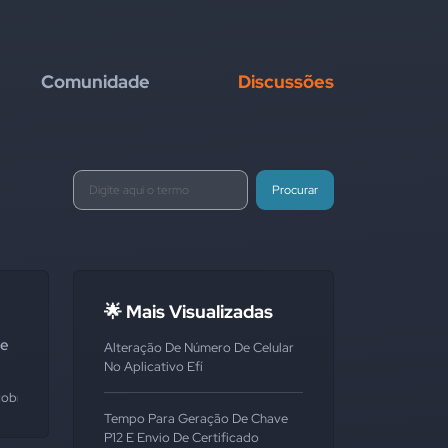
Comunidade
Discussões
Procurar
🌟 Mais Visualizadas
 e
Alteração De Número De Celular
No Aplicativo Efí
obranças
#boleto
#carnê
#cartão
Tempo Para Geração De Chave
P12 E Envio De Certificado