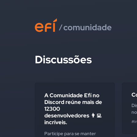
Discussões
C
A Comunidade Efí no
Discord reúne mais de
Di
12300
no
desenvolvedores 👨‍💻
incríveis.
#i
Participe para se manter