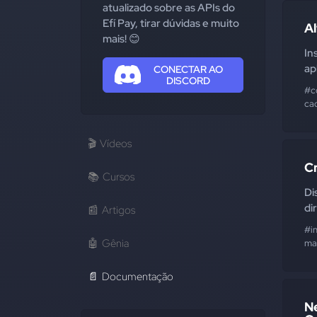
atualizado sobre as APIs do
Efí Pay, tirar dúvidas e muito
Al
mais! 😊
In
ap
CONECTAR AO
DISCORD
#c
ca
🎬
Vídeos
C
📚
Cursos
Di
di
📰
Artigos
#i
🤖
Gênia
mai
📄
Documentação
Ne