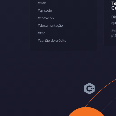
T
#mtls
Ce
#qr code
Di
#chave pix
qu
#documentação
#c
#txid
p1
#cartão de crédito