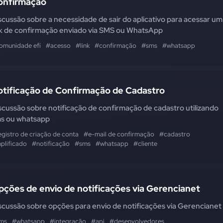
onfirmação
scussão sobre a necessidade de sair do aplicativo para acessar um
nk de confirmação enviado via SMS ou WhatsApp
omunidade efí
#acesso
#link
#confirmação
#sms
#whatsapp
otificação de Confirmação de Cadastro
scussão sobre notificação de confirmação de cadastro utilizando
s ou whatsapp
egistro de criação de conta
#e-mail de confirmação
#cadastro
plificado
#notificação
#sms
#whatsapp
#cliente
ções de envio de notificações via Gerencianet
scussão sobre opções para envio de notificações via Gerencianet
ms
#whatsapp
#integração
#api
#desenvolvedores