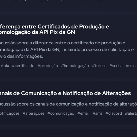
ferença entre Certificados de Produção e
omologação da API Pix da GN
scussão sobre a diferença entre o certificado de produção e
mologação da API Pix da GN, incluindo processo de solicitação e
vio das informações.
i pix
#certificado
#produção
#homologação
#tokens
#senha
#sms
anais de Comunicação e Notificação de Alterações
scussão sobre os canais de comunicação e notificação de alteraç
otificações
#alterações
#comunicação
#email
#sms
#discord
#alert