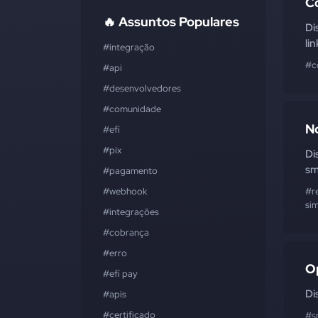
C
🔥 Assuntos Populares
Di
li
#integração
#c
#api
#desenvolvedores
#comunidade
N
#efí
#pix
Di
sm
#pagamento
#webhook
#r
sim
#integrações
#cobrança
#erro
Op
#efí pay
Di
#apis
#certificado
#s