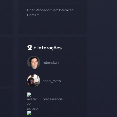
Criar Vendedor Sem Interação
Com Efí
🏆 + Interações
rubenskuhl
anoni_mato
oleoessencial