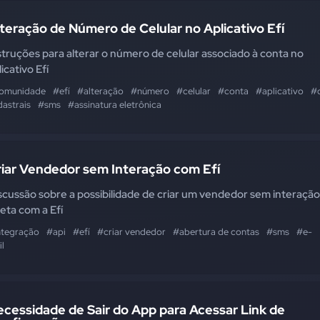
teração de Número de Celular no Aplicativo Efí
struções para alterar o número de celular associado à conta no
licativo Efí
omunidade
#efí
#alteração
#número
#celular
#conta
#aplicativo
#
dastrais
#sms
#assinatura eletrônica
riar Vendedor sem Interação com Efí
scussão sobre a possibilidade de criar um vendedor sem interação
reta com a Efí
ntegração
#api
#efí
#criar vendedor
#abertura de contas
#sms
#e-
l
cessidade de Sair do App para Acessar Link de