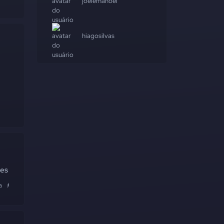
joelemanoel
hiagosilvas
ões
a
#sistema
#marketing