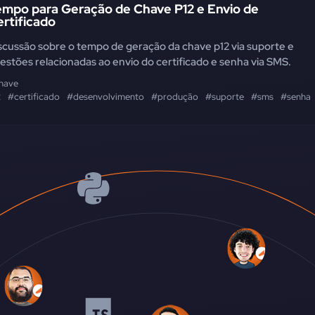
empo para Geração de Chave P12 e Envio de
rtificado
scussão sobre o tempo de geração da chave p12 via suporte e
estões relacionadas ao envio do certificado e senha via SMS.
have
2
#certificado
#desenvolvimento
#produção
#suporte
#sms
#senha