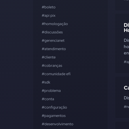
#boleto
#api pix
#homologação
Di
H
#discussões
Di
#gerencianet
ho
#atendimento
en
#cliente
#ap
#cobranças
#comunidade efí
#sdk
C
#problema
Di
#conta
#n
#configuração
#pagamentos
#desenvolvimento