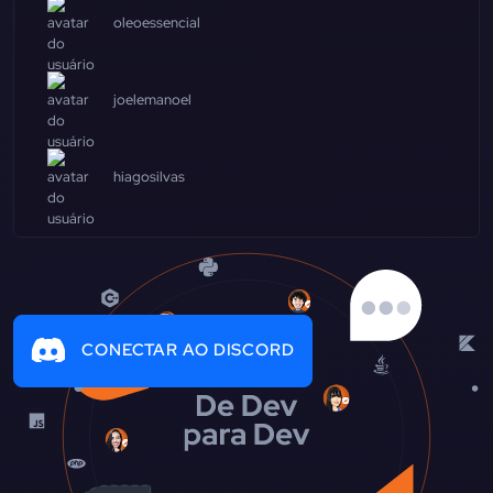
oleoessencial
joelemanoel
hiagosilvas
CONECTAR AO DISCORD