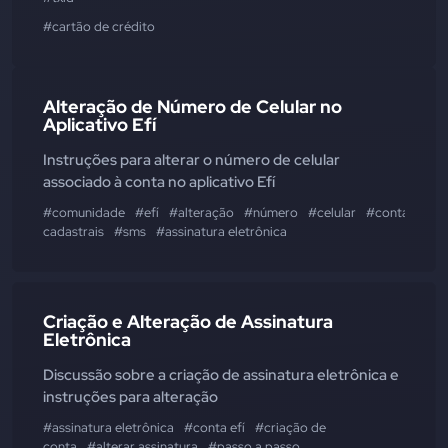
#cartão de crédito
Alteração de Número de Celular no
Aplicativo Efí
Instruções para alterar o número de celular
associado à conta no aplicativo Efí
#comunidade
#efí
#alteração
#número
#celular
#conta
#apl
cadastrais
#sms
#assinatura eletrônica
Criação e Alteração de Assinatura
Eletrônica
Discussão sobre a criação de assinatura eletrônica e
instruções para alteração
#assinatura eletrônica
#conta efí
#criação de
conta
#alterar assinatura
#passo a passo