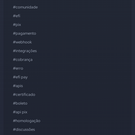
#comunidade
#efí
#pix
#pagamento
#webhook
#integrações
#cobrança
#erro
#efí pay
#apis
#certificado
#boleto
#api pix
#homologação
#discussões