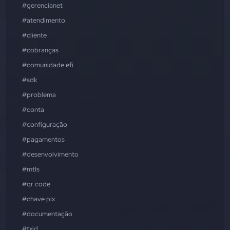
#gerencianet
#atendimento
#cliente
#cobranças
#comunidade efí
#sdk
#problema
#conta
#configuração
#pagamentos
#desenvolvimento
#mtls
#qr code
#chave pix
#documentação
#txid