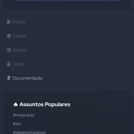
🎬
Vídeos
📚
Cursos
📰
Artigos
🤖
Gênia
📄
Documentação
🔥 Assuntos Populares
#integração
#api
#desenvolvedores