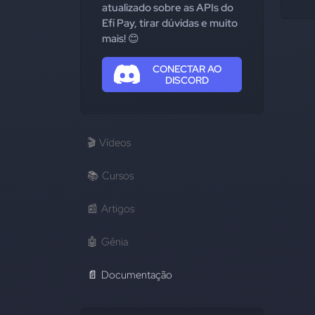
atualizado sobre as APIs do
Efí Pay, tirar dúvidas e muito
mais! 😊
CONECTAR AO
DISCORD
🎬
Vídeos
📚
Cursos
📰
Artigos
🤖
Gênia
📄
Documentação