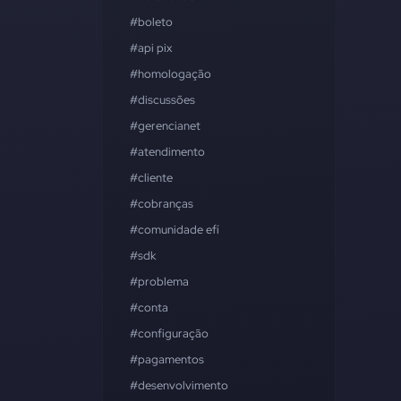
#boleto
#api pix
#homologação
#discussões
#gerencianet
#atendimento
#cliente
#cobranças
#comunidade efí
#sdk
#problema
#conta
#configuração
#pagamentos
#desenvolvimento