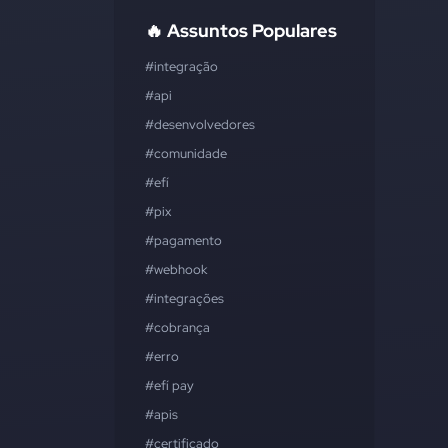
🔥 Assuntos Populares
#integração
#api
#desenvolvedores
#comunidade
#efí
#pix
#pagamento
#webhook
#integrações
#cobrança
#erro
#efí pay
#apis
#certificado