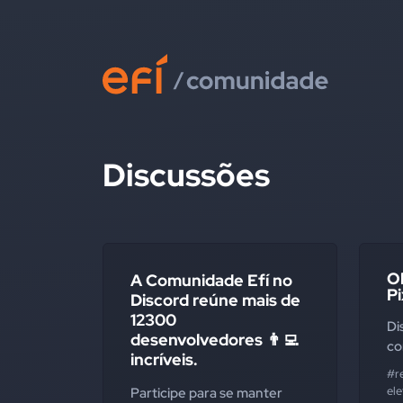
Discussões
O
A Comunidade Efí no
Pi
Discord reúne mais de
12300
Di
desenvolvedores 👨‍💻
co
incríveis.
#re
ele
Participe para se manter