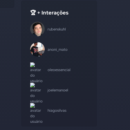
🏆 + Interações
rubenskuhl
anoni_mato
oleoessencial
joelemanoel
hiagosilvas