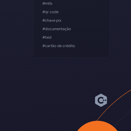
#mtls
#qr code
#chave pix
#documentação
#txid
#cartão de crédito