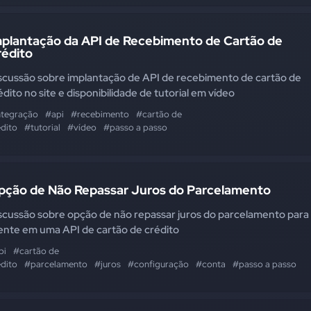
mplantação da API de Recebimento de Cartão de
rédito
scussão sobre implantação de API de recebimento de cartão de
édito no site e disponibilidade de tutorial em vídeo
ntegração
#api
#recebimento
#cartão de
édito
#tutorial
#vídeo
#passo a passo
pção de Não Repassar Juros do Parcelamento
scussão sobre opção de não repassar juros do parcelamento para
iente em uma API de cartão de crédito
pi
#cartão de
édito
#parcelamento
#juros
#configuração
#conta
#passo a passo