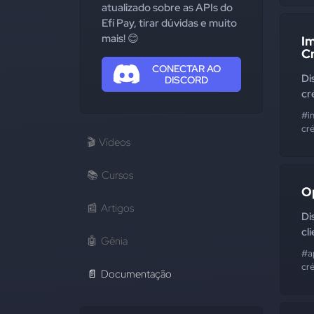
atualizado sobre as APIs do
Efí Pay, tirar dúvidas e muito
mais! 😊
I
C
CONECTAR AO
Di
DISCORD
cr
#i
cr
🎬
Vídeos
📚
Cursos
O
📰
Artigos
Di
cl
🤖
Gênia
#a
cr
📄
Documentação