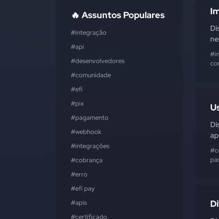
I
🔥 Assuntos Populares
Di
#integração
ne
#api
#in
#desenvolvedores
co
#comunidade
#efí
#pix
U
#pagamento
Di
#webhook
ap
#integrações
#c
pa
#cobrança
#erro
#efí pay
Di
#apis
#certificado