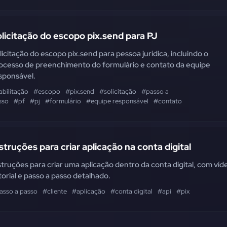
licitação do escopo pix.send para PJ
licitação do escopo pix.send para pessoa jurídica, incluindo o
ocesso de preenchimento do formulário e contato da equipe
sponsável.
abilitação
#escopo
#pix.send
#solicitação
#passo a
sso
#pf
#pj
#formulário
#equipe responsável
#contato
struções para criar aplicação na conta digital
struções para criar uma aplicação dentro da conta digital, com víd
torial e passo a passo detalhado.
asso a passo
#cliente
#aplicação
#conta digital
#api
#pix