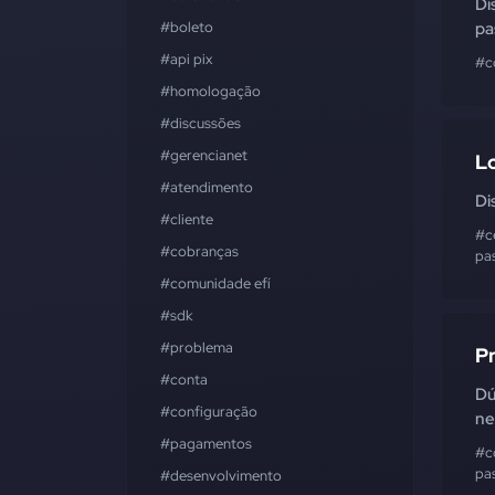
Di
#boleto
pa
#api pix
#c
#homologação
#discussões
#gerencianet
Lo
#atendimento
Di
#cliente
#c
#cobranças
pa
#comunidade efí
#sdk
#problema
Pr
#conta
Dú
#configuração
ne
#pagamentos
#c
pa
#desenvolvimento