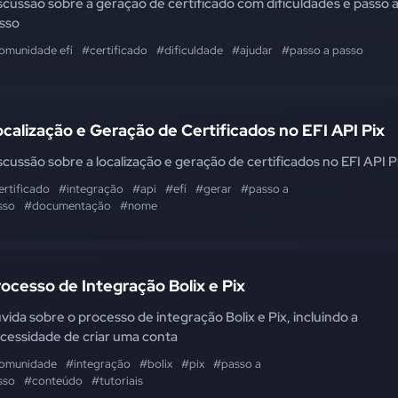
scussão sobre a geração de certificado com dificuldades e passo 
sso
omunidade efí
#certificado
#dificuldade
#ajudar
#passo a passo
calização e Geração de Certificados no EFI API Pix
scussão sobre a localização e geração de certificados no EFI API P
ertificado
#integração
#api
#efí
#gerar
#passo a
sso
#documentação
#nome
ocesso de Integração Bolix e Pix
vida sobre o processo de integração Bolix e Pix, incluindo a
cessidade de criar uma conta
omunidade
#integração
#bolix
#pix
#passo a
sso
#conteúdo
#tutoriais