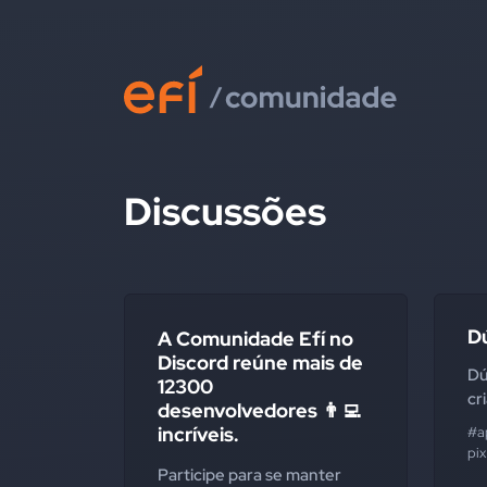
Discussões
D
A Comunidade Efí no
Discord reúne mais de
Dú
12300
cr
desenvolvedores 👨‍💻
incríveis.
#ap
pix
Participe para se manter