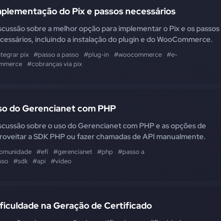
mplementação do Pix e passos necessários
scussão sobre a melhor opção para implementar o Pix e os passos
cessários, incluindo a instalação do plugin e do WooCommerce.
tegrar pix
#passo a passo
#plug-in
#woocommerce
#e-
mmerce
#cobranças via pix
so do Gerencianet com PHP
scussão sobre o uso do Gerencianet com PHP e as opções de
roveitar a SDK PHP ou fazer chamadas de API manualmente.
omunidade
#efí
#gerencianet
#php
#passo a
sso
#sdk
#api
#vídeo
ficuldade na Geração de Certificado