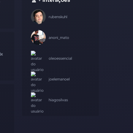
a
rubenskuhl
anoni_mato
ix
oleoessencial
joelemanoel
hiagosilvas