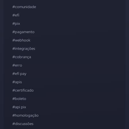
#comunidade
#efí
#pix
#pagamento
#webhook
#integrações
#cobrança
#erro
#efí pay
#apis
#certificado
#boleto
#api pix
#homologação
#discussões