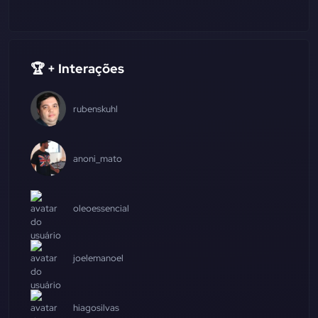
🏆 + Interações
rubenskuhl
anoni_mato
oleoessencial
joelemanoel
hiagosilvas