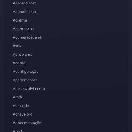
#gerencianet
#atendimento
#cliente
#cobranças
#comunidade efí
#sdk
#problema
#conta
#configuração
#pagamentos
#desenvolvimento
#mtls
#qr code
#chave pix
#documentação
#txid