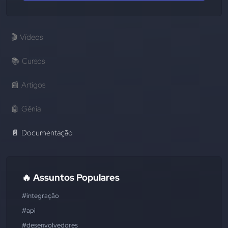
🎬
Vídeos
📚
Cursos
📰
Artigos
🤖
Gênia
📄
Documentação
🔥 Assuntos Populares
#integração
#api
#desenvolvedores