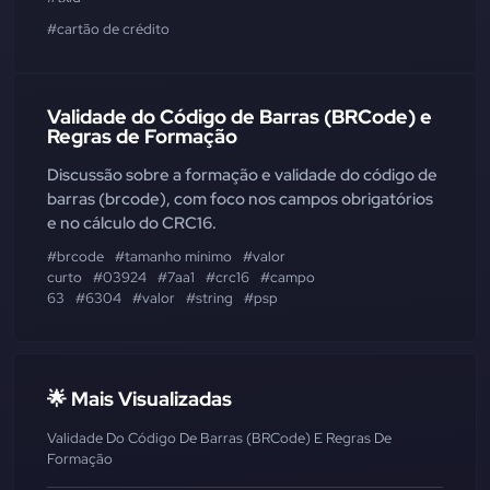
#cartão de crédito
Validade do Código de Barras (BRCode) e
Regras de Formação
Discussão sobre a formação e validade do código de
barras (brcode), com foco nos campos obrigatórios
e no cálculo do CRC16.
#brcode
#tamanho mínimo
#valor
curto
#03924
#7aa1
#crc16
#campo
63
#6304
#valor
#string
#psp
🌟 Mais Visualizadas
Validade Do Código De Barras (BRCode) E Regras De
Formação