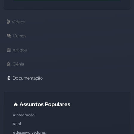
🎬
Vídeos
📚
Cursos
📰
Artigos
🤖
Gênia
📄
Documentação
🔥 Assuntos Populares
#integração
#api
#desenvolvedores