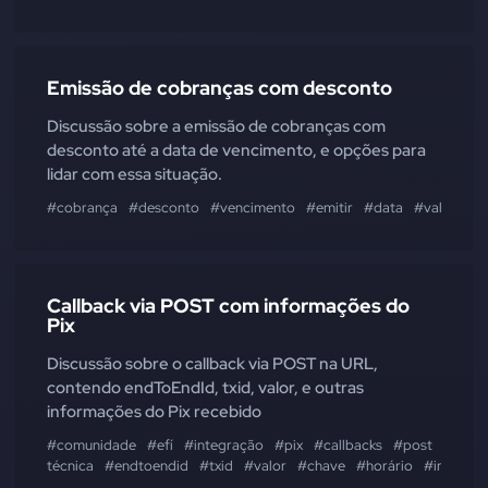
Emissão de cobranças com desconto
Discussão sobre a emissão de cobranças com
desconto até a data de vencimento, e opções para
lidar com essa situação.
#cobrança
#desconto
#vencimento
#emitir
#data
#valor
#m
Callback via POST com informações do
Pix
Discussão sobre o callback via POST na URL,
contendo endToEndId, txid, valor, e outras
informações do Pix recebido
#comunidade
#efí
#integração
#pix
#callbacks
#post
#consu
técnica
#endtoendid
#txid
#valor
#chave
#horário
#infopag