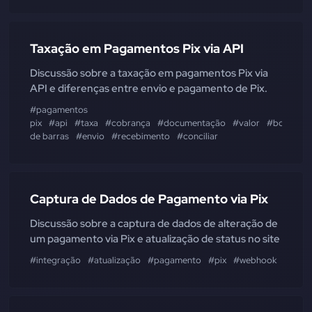
Taxação em Pagamentos Pix via API
Discussão sobre a taxação em pagamentos Pix via
API e diferenças entre envio e pagamento de Pix.
#pagamentos
pix
#api
#taxa
#cobrança
#documentação
#valor
#boletos
de barras
#envio
#recebimento
#conciliar
Captura de Dados de Pagamento via Pix
Discussão sobre a captura de dados de alteração de
um pagamento via Pix e atualização de status no site
#integração
#atualização
#pagamento
#pix
#webhook
#homo