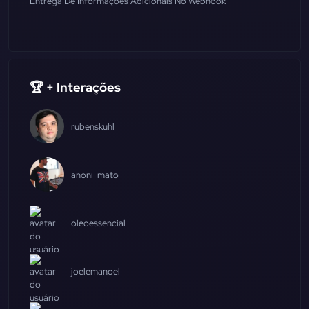
Entrega De Informações Adicionais No Webhook
🏆 + Interações
rubenskuhl
anoni_mato
oleoessencial
joelemanoel