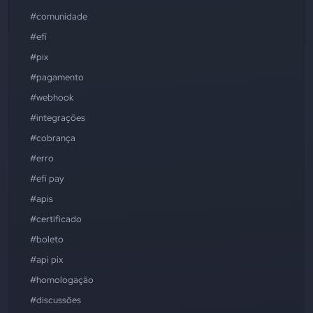
#comunidade
#efí
#pix
#pagamento
#webhook
#integrações
#cobrança
#erro
#efí pay
#apis
#certificado
#boleto
#api pix
#homologação
#discussões