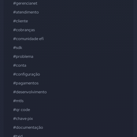
#gerencianet
#atendimento
#cliente
#cobranças
#comunidade efí
#sdk
#problema
#conta
#configuração
#pagamentos
#desenvolvimento
#mtls
#qr code
#chave pix
#documentação
#txid