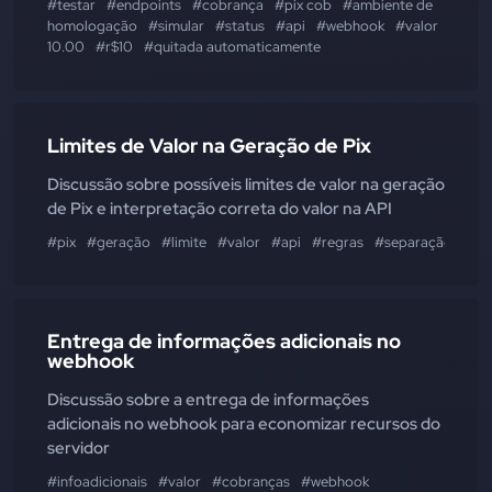
#testar
#endpoints
#cobrança
#pix cob
#ambiente de
homologação
#simular
#status
#api
#webhook
#valor
#conf
10.00
#r$10
#quitada automaticamente
Limites de Valor na Geração de Pix
Discussão sobre possíveis limites de valor na geração
de Pix e interpretação correta do valor na API
#pix
#geração
#limite
#valor
#api
#regras
#separação
Entrega de informações adicionais no
webhook
Discussão sobre a entrega de informações
adicionais no webhook para economizar recursos do
servidor
#infoadicionais
#valor
#cobranças
#webhook