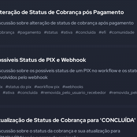
lteração de Status de Cobrança pós Pagamento
scussão sobre alteração de status de cobrança após pagamento
obrança
#pagamento
#status
#ativa
#concluída
#efí
#comunidade
ossíveis Status de PIX e Webhook
scussão sobre os possíveis status de um PIX no workflow e os stat
volvidos pelo webhook
ix
#status do pix
#workflow pix
#webhooks
#ativa
#concluída
#removida_pelo_usuario_recebedor
#removida_pel
tualização de Status de Cobrança para 'CONCLUÍDA'
scussão sobre o status da cobrança e sua atualização para