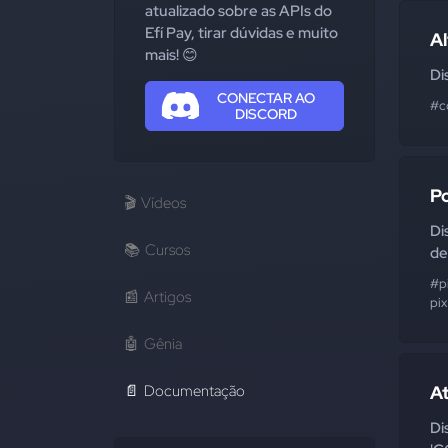
atualizado sobre as APIs do
Efí Pay, tirar dúvidas e muito
A
mais! 😊
Di
CONECTAR AO
#c
DISCORD
P
🎬
Vídeos
Di
📚
Cursos
de
#p
📰
Artigos
pix
🤖
Gênia
📄
Documentação
A
Di