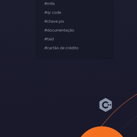
#mtls
#qr code
#chave pix
#documentação
#txid
#cartão de crédito