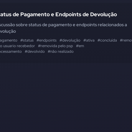
tatus de Pagamento e Endpoints de Devolução
scussão sobre status de pagamento e endpoints relacionados a
volução
agamento
#status
#endpoints
#devolução
#ativa
#concluída
#remo
lo usuario recebedor
#removida pelo psp
#em
ocessamento
#devolvido
#não realizado