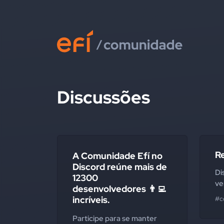
Discussões
R
A Comunidade Efí no
Discord reúne mais de
Di
12300
ve
desenvolvedores 👨‍💻
incríveis.
#c
Participe para se manter