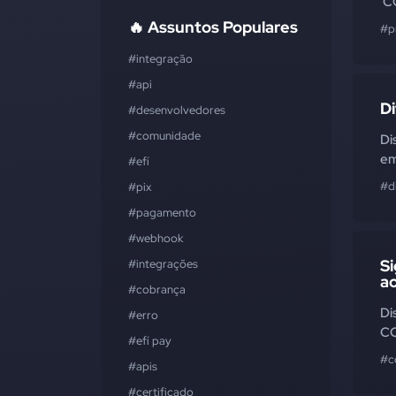
'C
🔥 Assuntos Populares
#p
#integração
#api
D
#desenvolvedores
#comunidade
Di
em
#efí
#d
#pix
#pagamento
#webhook
S
#integrações
a
#cobrança
Di
#erro
CO
#efí pay
#c
#apis
#certificado