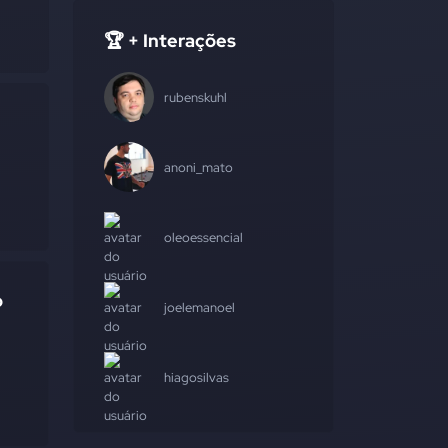
🏆 + Interações
rubenskuhl
anoni_mato
oleoessencial
o
joelemanoel
hiagosilvas