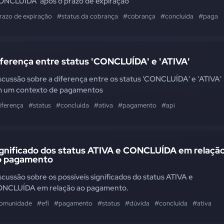
ONCLUÍDA' após o prazo de expiração
razo de expiração
#status da cobrança
#cobrança
#concluída
#paga
iferença entre status 'CONCLUÍDA' e 'ATIVA'
scussão sobre a diferença entre os status 'CONCLUÍDA' e 'ATIVA'
 um contexto de pagamentos
iferença
#status
#concluída
#ativa
#pagamento
#api
ignificado dos status ATIVA e CONCLUÍDA em relaçã
o pagamento
scussão sobre os possíveis significados do status ATIVA e
NCLUÍDA em relação ao pagamento.
omunidade
#efí
#pagamento
#status
#dúvida
#concluída
#ativa