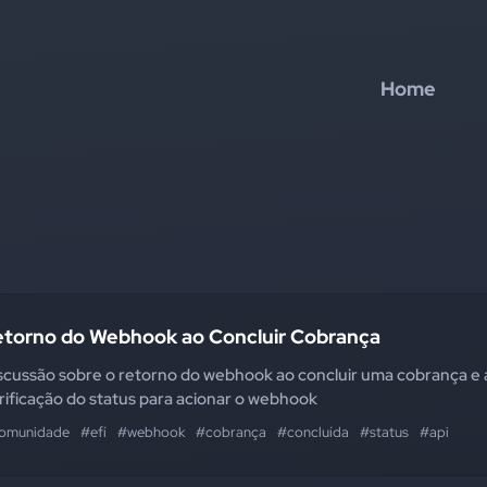
Home
etorno do Webhook ao Concluir Cobrança
scussão sobre o retorno do webhook ao concluir uma cobrança e 
rificação do status para acionar o webhook
omunidade
#efí
#webhook
#cobrança
#concluída
#status
#api