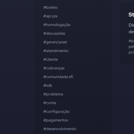
#boleto
S
#api pix
#homologação
Di
de
#discussões
#p
#gerencianet
pe
#atendimento
pr
#cliente
#cobranças
#comunidade efí
#sdk
#problema
#conta
#configuração
#pagamentos
#desenvolvimento