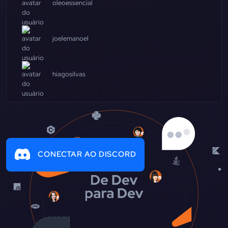
oleoessencial
joelemanoel
hiagosilvas
CONECTAR AO DISCORD