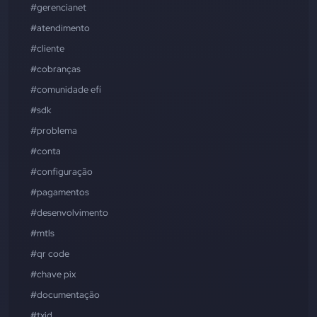
#gerencianet
#atendimento
#cliente
#cobranças
#comunidade efí
#sdk
#problema
#conta
#configuração
#pagamentos
#desenvolvimento
#mtls
#qr code
#chave pix
#documentação
#txid