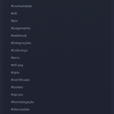
#comunidade
#efí
#pix
#pagamento
#webhook
#integrações
#cobrança
#erro
#efí pay
#apis
#certificado
#boleto
#api pix
#homologação
#discussões