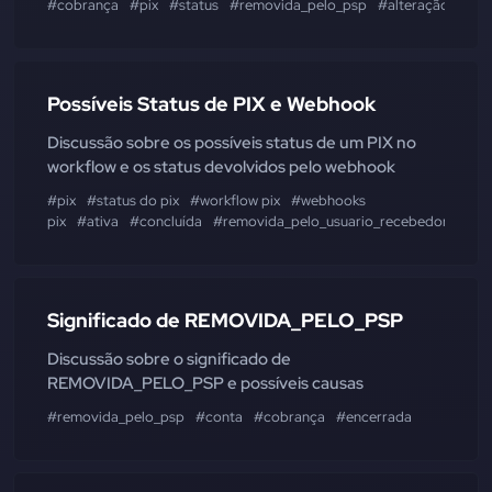
#cobrança
#pix
#status
#removida_pelo_psp
#alteração
#exp
Possíveis Status de PIX e Webhook
Discussão sobre os possíveis status de um PIX no
workflow e os status devolvidos pelo webhook
#pix
#status do pix
#workflow pix
#webhooks
pix
#ativa
#concluída
#removida_pelo_usuario_recebedor
#rem
Significado de REMOVIDA_PELO_PSP
Discussão sobre o significado de
REMOVIDA_PELO_PSP e possíveis causas
#removida_pelo_psp
#conta
#cobrança
#encerrada