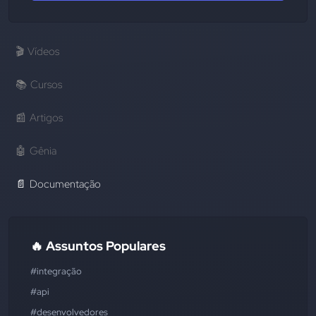
🎬
Vídeos
📚
Cursos
📰
Artigos
🤖
Gênia
📄
Documentação
🔥 Assuntos Populares
#integração
#api
#desenvolvedores