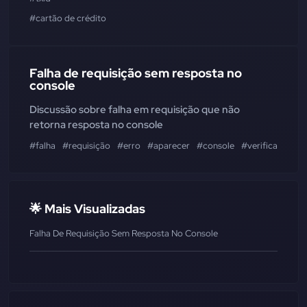
#cartão de crédito
Falha de requisição sem resposta no
console
Discussão sobre falha em requisição que não
retorna resposta no console
#falha
#requisição
#erro
#aparecer
#console
#verificar
#net
🌟 Mais Visualizadas
Falha De Requisição Sem Resposta No Console