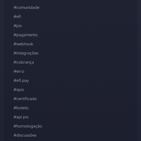
#comunidade
#efí
#pix
#pagamento
#webhook
#integrações
#cobrança
#erro
#efí pay
#apis
#certificado
#boleto
#api pix
#homologação
#discussões