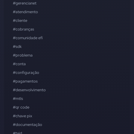
#gerencianet
#atendimento
#cliente
#cobranças
#comunidade efí
#sdk
#problema
#conta
#configuração
#pagamentos
#desenvolvimento
#mtls
#qr code
#chave pix
#documentação
#txid