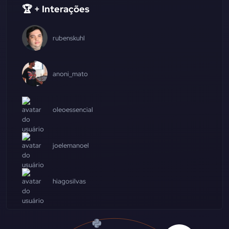
🏆 + Interações
rubenskuhl
anoni_mato
oleoessencial
joelemanoel
hiagosilvas