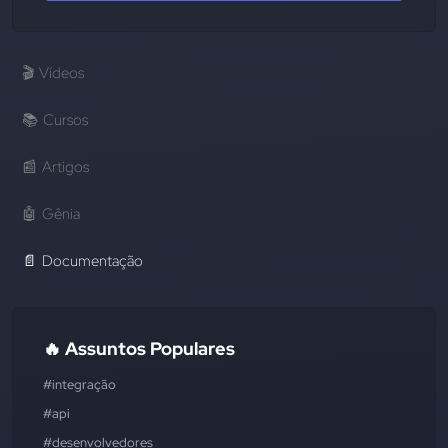
🎬
Vídeos
📚
Cursos
📰
Artigos
🤖
Gênia
📄
Documentação
🔥 Assuntos Populares
#integração
#api
#desenvolvedores