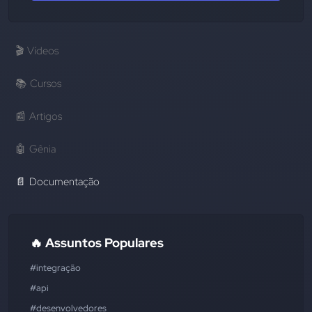
🎬
Vídeos
📚
Cursos
📰
Artigos
🤖
Gênia
📄
Documentação
🔥 Assuntos Populares
#integração
#api
#desenvolvedores