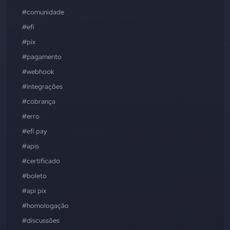
#comunidade
#efí
#pix
#pagamento
#webhook
#integrações
#cobrança
#erro
#efí pay
#apis
#certificado
#boleto
#api pix
#homologação
#discussões