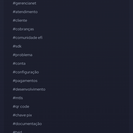
#gerencianet
#atendimento
#cliente
#cobranças
#comunidade efí
#sdk
#problema
#conta
#configuração
#pagamentos
#desenvolvimento
#mtls
#qr code
#chave pix
#documentação
#txid