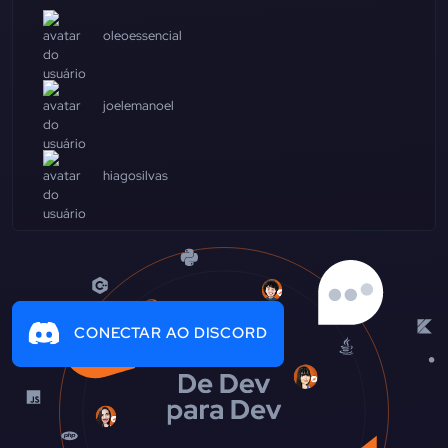
oleoessencial
joelemanoel
hiagosilvas
CONECTAR AO DISCORD