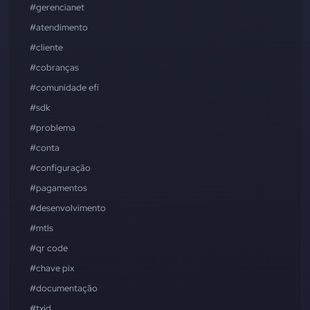
#gerencianet
#atendimento
#cliente
#cobranças
#comunidade efí
#sdk
#problema
#conta
#configuração
#pagamentos
#desenvolvimento
#mtls
#qr code
#chave pix
#documentação
#txid