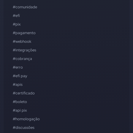
#comunidade
#efí
#pix
#pagamento
#webhook
#integrações
#cobrança
#erro
#efí pay
#apis
#certificado
#boleto
#api pix
#homologação
#discussões