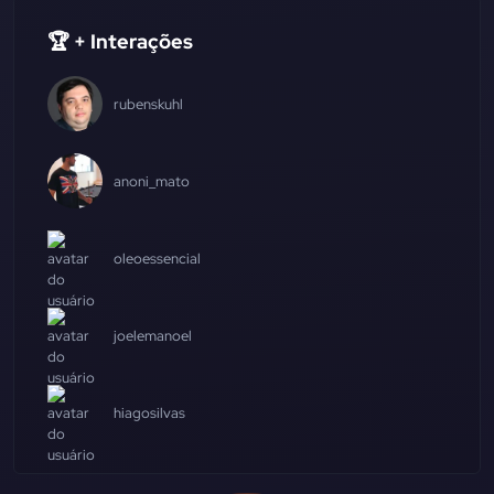
🏆 + Interações
rubenskuhl
anoni_mato
oleoessencial
joelemanoel
hiagosilvas