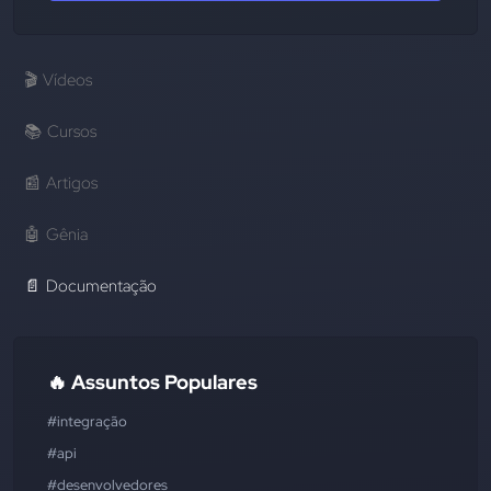
🎬
Vídeos
📚
Cursos
📰
Artigos
🤖
Gênia
📄
Documentação
🔥 Assuntos Populares
#integração
#api
#desenvolvedores