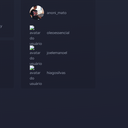
anoni_mato
ay
oleoessencial
joelemanoel
hiagosilvas