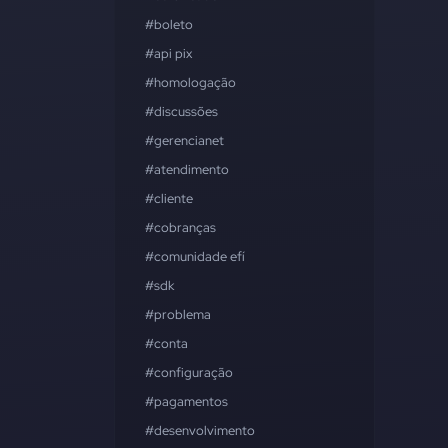
#boleto
#api pix
#homologação
#discussões
#gerencianet
#atendimento
#cliente
#cobranças
#comunidade efí
#sdk
#problema
#conta
#configuração
#pagamentos
#desenvolvimento