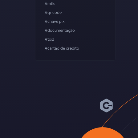
#mtls
#qr code
#chave pix
#documentação
#txid
#cartão de crédito