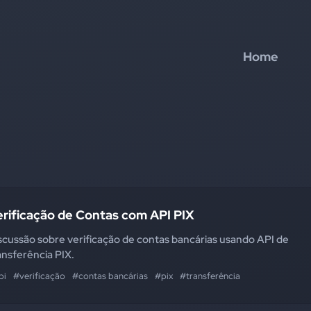
Home
erificação de Contas com API PIX
scussão sobre verificação de contas bancárias usando API de
ansferência PIX.
pi
#verificação
#contas bancárias
#pix
#transferência