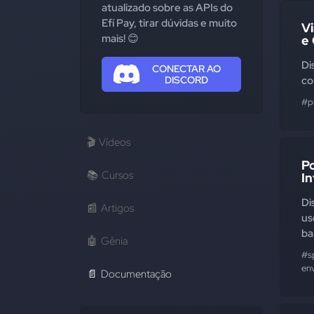
atualizado sobre as APIs do
Efí Pay, tirar dúvidas e muito
Vi
mais! 😊
e
Di
CONECTAR AO
DISCORD
co
#p
🎬
Vídeos
Po
📚
Cursos
In
Di
📰
Artigos
us
ba
🤖
Gênia
#s
env
📄
Documentação