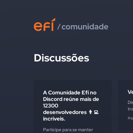
Discussões
V
A Comunidade Efí no
Discord reúne mais de
Di
12300
tr
desenvolvedores 👨‍💻
incríveis.
#a
Participe para se manter