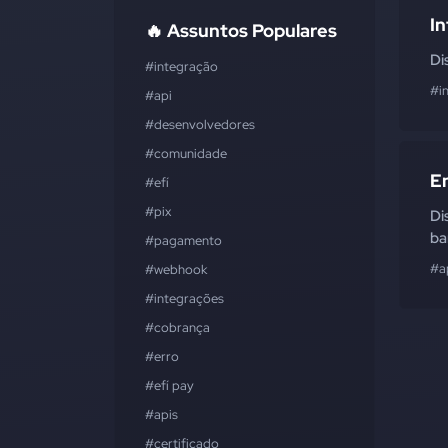
In
🔥 Assuntos Populares
Di
#integração
#i
#api
#desenvolvedores
#comunidade
En
#efí
#pix
Di
ba
#pagamento
#a
#webhook
#integrações
#cobrança
#erro
#efí pay
#apis
#certificado