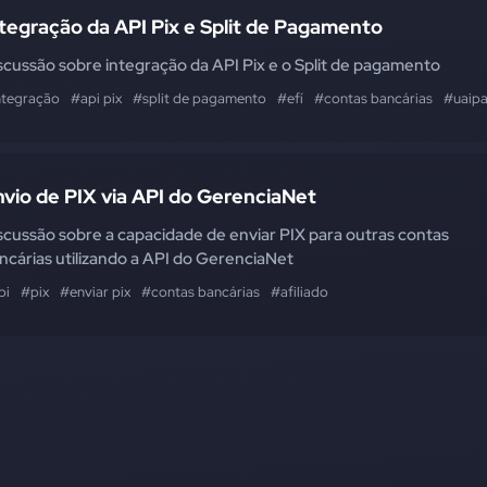
tegração da API Pix e Split de Pagamento
scussão sobre integração da API Pix e o Split de pagamento
ntegração
#api pix
#split de pagamento
#efí
#contas bancárias
#uaip
vio de PIX via API do GerenciaNet
scussão sobre a capacidade de enviar PIX para outras contas
ncárias utilizando a API do GerenciaNet
pi
#pix
#enviar pix
#contas bancárias
#afiliado