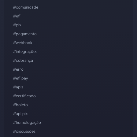
#comunidade
#efí
#pix
#pagamento
#webhook
#integrações
#cobrança
#erro
#efí pay
#apis
#certificado
#boleto
#api pix
#homologação
#discussões