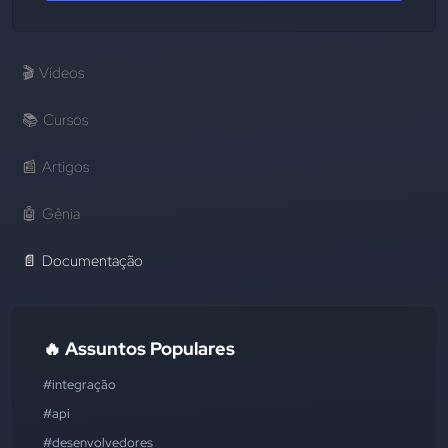
🎬
Vídeos
📚
Cursos
📰
Artigos
🤖
Gênia
📄
Documentação
🔥 Assuntos Populares
#integração
#api
#desenvolvedores