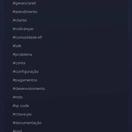
#gerencianet
#atendimento
#cliente
#cobranças
#comunidade efí
#sdk
#problema
#conta
#configuração
#pagamentos
#desenvolvimento
#mtls
#qr code
#chave pix
#documentação
#txid