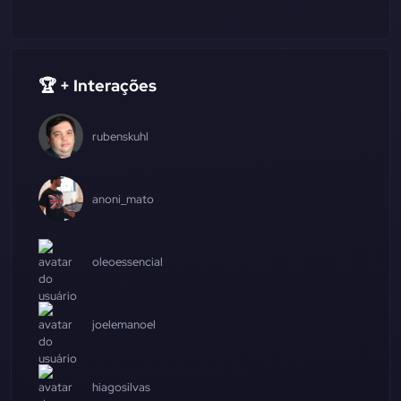
🏆 + Interações
rubenskuhl
anoni_mato
oleoessencial
joelemanoel
hiagosilvas