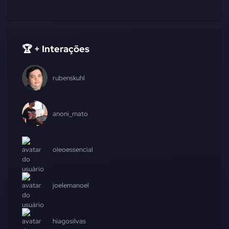
🏆 + Interações
rubenskuhl
anoni_mato
oleoessencial
joelemanoel
hiagosilvas