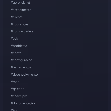
#gerencianet
#atendimento
#cliente
#cobranças
#comunidade efí
#sdk
#problema
#conta
#configuração
#pagamentos
#desenvolvimento
#mtls
#qr code
#chave pix
#documentação
#txid