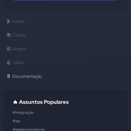
🎬
Vídeos
📚
Cursos
📰
Artigos
🤖
Gênia
📄
Documentação
🔥 Assuntos Populares
#integração
#api
#desenvolvedores