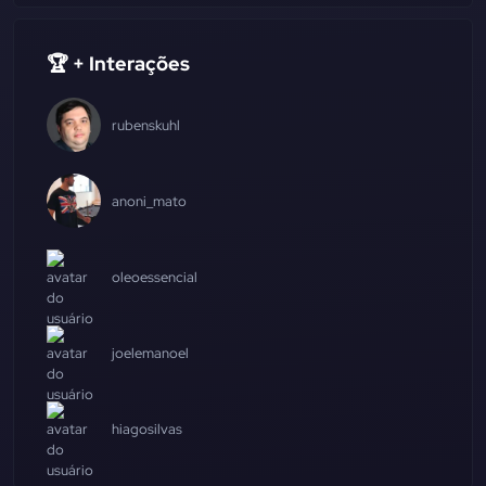
🏆 + Interações
rubenskuhl
anoni_mato
oleoessencial
joelemanoel
hiagosilvas