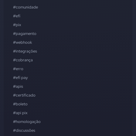
#comunidade
#efí
#pix
#pagamento
#webhook
#integrações
#cobrança
#erro
#efí pay
#apis
#certificado
#boleto
#api pix
#homologação
#discussões