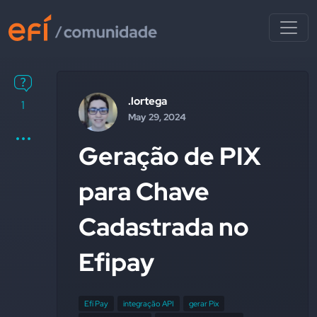
.lortega
1
May 29, 2024
Geração de PIX
para Chave
Cadastrada no
Efipay
Efí Pay
integração API
gerar Pix