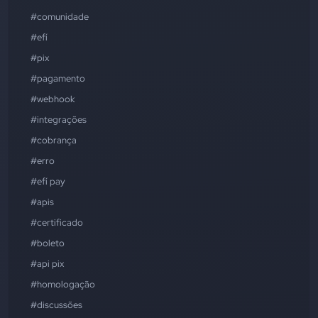
#comunidade
#efí
#pix
#pagamento
#webhook
#integrações
#cobrança
#erro
#efí pay
#apis
#certificado
#boleto
#api pix
#homologação
#discussões