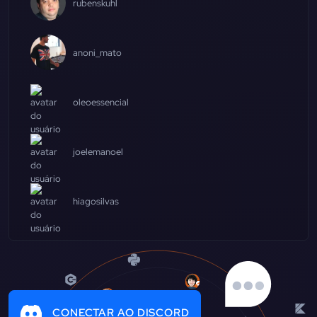
rubenskuhl
anoni_mato
oleoessencial
joelemanoel
hiagosilvas
CONECTAR AO DISCORD