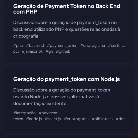
Geração de Payment Token no Back End
com PHP
Discussão sobre a geração de payment_token no
back end utilizando PHP e questões relacionadas à
criptografia
#php
#backend
#payment_token
#criptografia
#certificação
pci
#javascript
#gn
#github
Geração do payment_token com Node.js
Discussão sobre a geração do payment_token
usando Node.js e possíveis alternativas à
documentação existente.
#integração
#payment
token
#node.js
#react.js
#criptografia
#biblioteca
#document