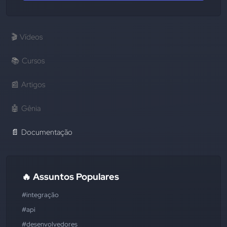
🎬
Vídeos
📚
Cursos
📰
Artigos
🤖
Gênia
📄
Documentação
🔥 Assuntos Populares
#integração
#api
#desenvolvedores