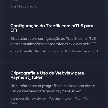
#cartão de crédito
Configuração do Traefik com mTLS para
EFí
Discussão sobre configuração do Traefik com mTLS
para comunicações criptografadas exigidas pela EFí.
#traefik
#mtls
#efí
#criptografia
#containers
#proxy
#webho
Criptografia e Uso de Webview para
Payment_Token
Discussão sobre criptografia de dados de cartões e
uso de webview para gerar payment_token.
#criptografia
#webview
#payment_token
#api
#efí
bank