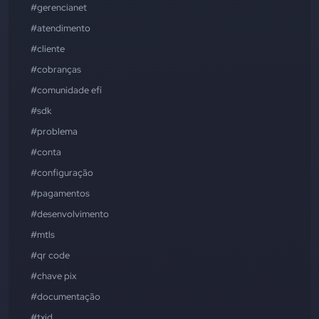
#gerencianet
#atendimento
#cliente
#cobranças
#comunidade efí
#sdk
#problema
#conta
#configuração
#pagamentos
#desenvolvimento
#mtls
#qr code
#chave pix
#documentação
#txid