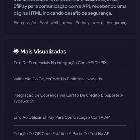
EfiPay para comunicação com a API, recebendo uma
página HTML indicando desafio de segurança.
#integração
#api
#biblioteca
#efipay
#erro
#segurança
#jav
🌟 Mais Visualizadas
Erro De Credenciais Na Integração Com API De PIX
Validação Do PayeeCode Na Biblioteca Node.js
Integração De Cobrança Via Cartão De Crédito E Suporte A
TypeScript
Erro Ao Utilizar EfiPay Para Comunicação Com A API
Criação De QR Code Estático A Partir De Txid Na API