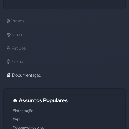
🎬
Vídeos
📚
Cursos
📰
Artigos
🤖
Gênia
📄
Documentação
🔥 Assuntos Populares
#integração
#api
#desenvolvedores