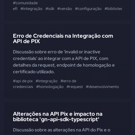
#comunidade
efí
#integração
#sdk
#versão
#configuração
#biblioteca
#co
Erro de Credenciais na Integração com
API de PIX
Discussão sobre erro de 'invalid or inactive
credentials' ao integrar com a API de PIX, com
detalhes da request, endpoint de homologação e
certificado utilizado.
#api de pix
#integração
#erro de
credenciais
#homologação
#request
#desenvolvimento
#bibli
Alterações na API Pix e impacto na
biblioteca 'gn-api-sdk-typescript'
Discussão sobre as alterações na API do Pix e o