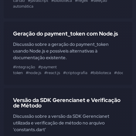
cartão
#javascript
#biblioteca
#regex
#seleção
automática
Geração do payment_token com Node.js
Discussão sobre a geração do payment_token
usando Node.js e possíveis alternativas à
documentação existente.
#integração
#payment
token
#node.js
#react.js
#criptografia
#biblioteca
#document
Versão da SDK Gerencianet e Verificação
de Método
Discussão sobre a versão da SDK Gerencianet
utilizada e verificação de método no arquivo
'constants.dart'