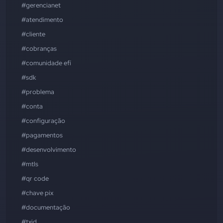
#gerencianet
#atendimento
#cliente
#cobranças
#comunidade efí
#sdk
#problema
#conta
#configuração
#pagamentos
#desenvolvimento
#mtls
#qr code
#chave pix
#documentação
#txid