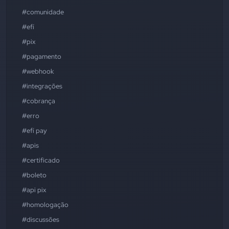
#comunidade
#efí
#pix
#pagamento
#webhook
#integrações
#cobrança
#erro
#efí pay
#apis
#certificado
#boleto
#api pix
#homologação
#discussões