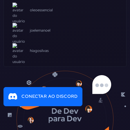
oleoessencial
joelemanoel
hiagosilvas
CONECTAR AO DISCORD