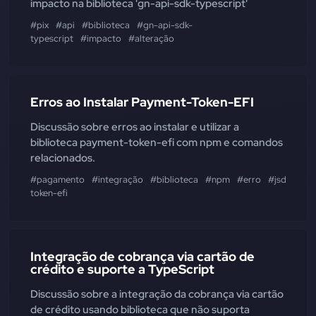
impacto na biblioteca 'gn-api-sdk-typescript'
#pix
#api
#biblioteca
#gn-api-sdk-
typescript
#impacto
#alteração
Erros ao Instalar Payment-Token-EFI
Discussão sobre erros ao instalar e utilizar a
biblioteca payment-token-efi com npm e comandos
relacionados.
#pagamento
#integração
#biblioteca
#npm
#erro
#jsdom
#e
token-efi
Integração de cobrança via cartão de
crédito e suporte a TypeScript
Discussão sobre a integração da cobrança via cartão
de crédito usando biblioteca que não suporta