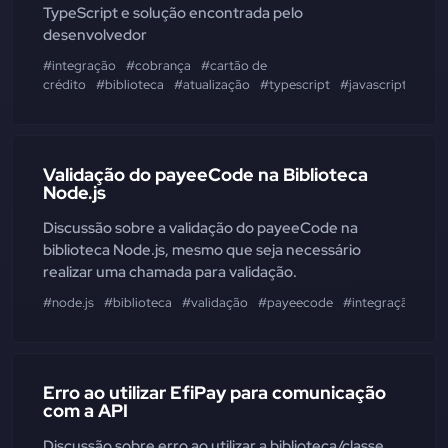
TypeScript e solução encontrada pelo
desenvolvedor
#integração
#cobrança
#cartão de
crédito
#biblioteca
#atualização
#typescript
#javascript
#lara
Validação do payeeCode na Biblioteca
Node.js
Discussão sobre a validação do payeeCode na
biblioteca Node.js, mesmo que seja necessário
realizar uma chamada para validação.
#node.js
#biblioteca
#validação
#payeecode
#integração
#ef
Erro ao utilizar EfiPay para comunicação
com a API
Discussão sobre erro ao utilizar a biblioteca/classe