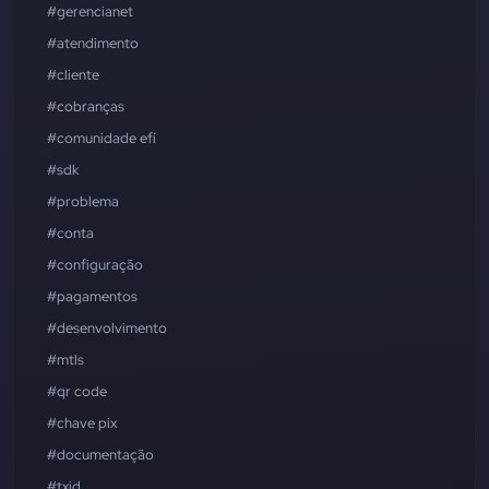
#gerencianet
#atendimento
#cliente
#cobranças
#comunidade efí
#sdk
#problema
#conta
#configuração
#pagamentos
#desenvolvimento
#mtls
#qr code
#chave pix
#documentação
#txid