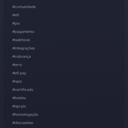
#comunidade
#efí
#pix
#pagamento
#webhook
#integrações
#cobrança
#erro
#efí pay
#apis
#certificado
#boleto
#api pix
#homologação
#discussões