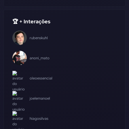
🏆 + Interações
rubenskuhl
anoni_mato
oleoessencial
joelemanoel
hiagosilvas