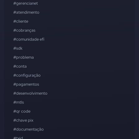
#gerencianet
#atendimento
#cliente
#cobranças
#comunidade efí
#sdk
#problema
#conta
#configuração
#pagamentos
#desenvolvimento
#mtls
#qr code
#chave pix
#documentação
#txid