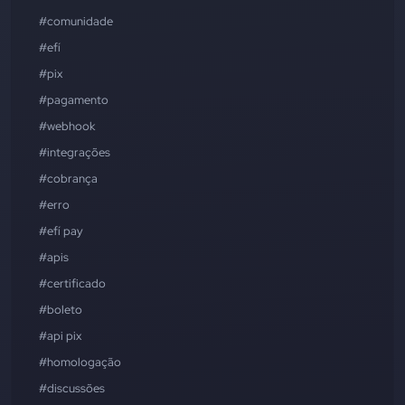
#comunidade
#efí
#pix
#pagamento
#webhook
#integrações
#cobrança
#erro
#efí pay
#apis
#certificado
#boleto
#api pix
#homologação
#discussões