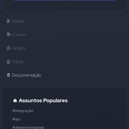
🎬
Vídeos
📚
Cursos
📰
Artigos
🤖
Gênia
📄
Documentação
🔥 Assuntos Populares
#integração
#api
#desenvolvedores