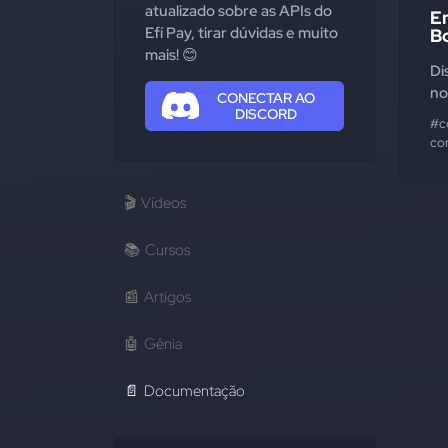
atualizado sobre as APIs do
En
Efí Pay, tirar dúvidas e muito
Bo
mais! 😊
Di
no
CONECTAR AO
DISCORD
#c
co
🎬
Vídeos
📚
Cursos
📰
Artigos
🤖
Gênia
📄
Documentação