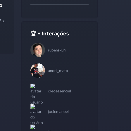
o
Pix
🏆 + Interações
rubenskuhl
anoni_mato
oleoessencial
joelemanoel