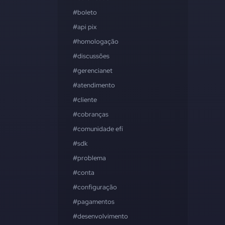
#boleto
#api pix
#homologação
#discussões
#gerencianet
#atendimento
#cliente
#cobranças
#comunidade efí
#sdk
#problema
#conta
#configuração
#pagamentos
#desenvolvimento