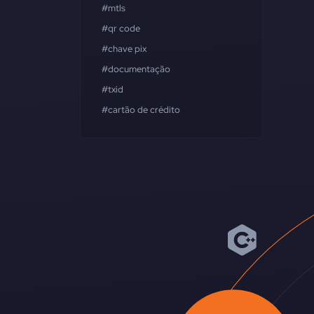
#mtls
#qr code
#chave pix
#documentação
#txid
#cartão de crédito