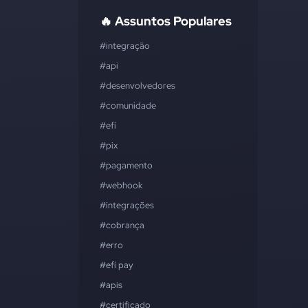
🔥 Assuntos Populares
#integração
#api
#desenvolvedores
#comunidade
#efí
#pix
#pagamento
#webhook
#integrações
#cobrança
#erro
#efí pay
#apis
#certificado