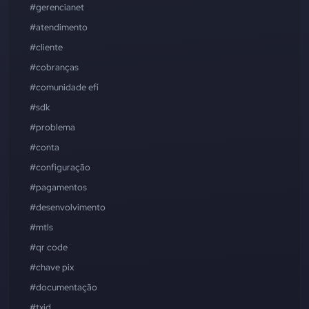
#gerencianet
#atendimento
#cliente
#cobranças
#comunidade efí
#sdk
#problema
#conta
#configuração
#pagamentos
#desenvolvimento
#mtls
#qr code
#chave pix
#documentação
#txid