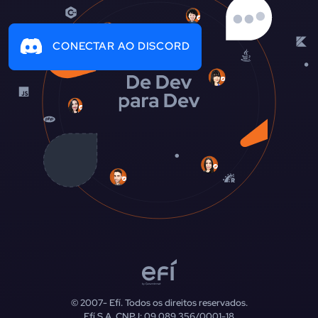
CONECTAR AO DISCORD
© 2007-
Efí. Todos os direitos reservados.
Efí S.A. CNPJ: 09.089.356/0001-18