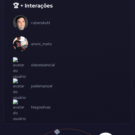
🏆 + Interações
rubenskuhl
anoni_mato
oleoessencial
joelemanoel
hiagosilvas