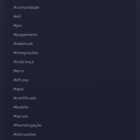
#comunidade
#efí
#pix
#pagamento
#webhook
#integrações
#cobrança
#erro
#efí pay
#apis
#certificado
#boleto
#api pix
#homologação
#discussões