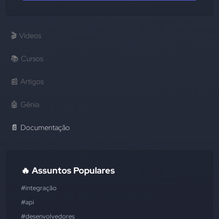
🎬
Vídeos
📚
Cursos
📰
Artigos
🤖
Gênia
📄
Documentação
🔥 Assuntos Populares
#integração
#api
#desenvolvedores