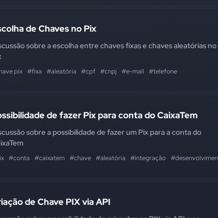
colha de Chaves no Pix
scussão sobre a escolha entre chaves fixas e chaves aleatórias no
x
have pix
#fixa
#aleatória
#cpf
#cnpj
#e-mail
#telefone
ssibilidade de fazer Pix para conta do CaixaTem
scussão sobre a possibilidade de fazer um Pix para a conta do
ixaTem
ix
#conta
#caixatem
#chave
#aleatória
#integração
#desenvolvimen
iação de Chave PIX via API