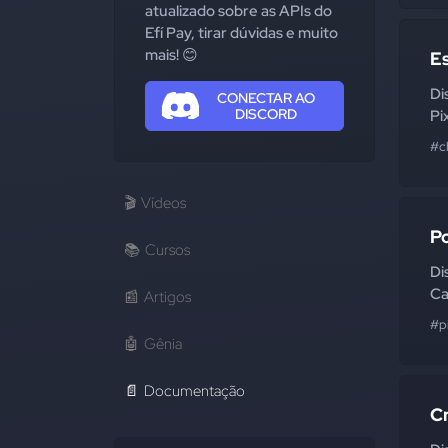
atualizado sobre as APIs do
Efí Pay, tirar dúvidas e muito
mais! 😊
Es
Di
CONECTAR AO
DISCORD
Pi
#c
🎬
Vídeos
Po
📚
Cursos
Di
Ca
📰
Artigos
#p
🤖
Gênia
📄
Documentação
Cr