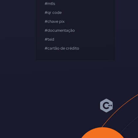
#mtls
#qr code
#chave pix
#documentação
#txid
#cartão de crédito