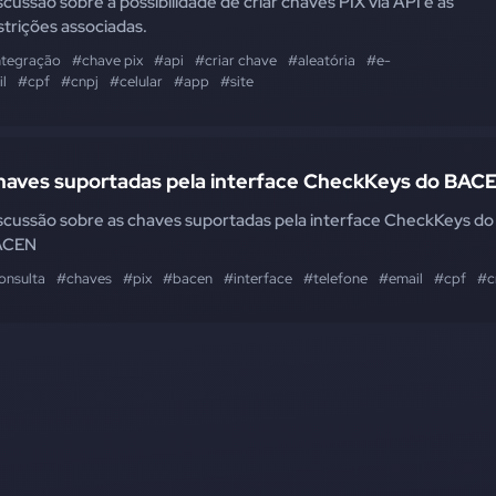
scussão sobre a possibilidade de criar chaves PIX via API e as
strições associadas.
ntegração
#chave pix
#api
#criar chave
#aleatória
#e-
l
#cpf
#cnpj
#celular
#app
#site
haves suportadas pela interface CheckKeys do BAC
scussão sobre as chaves suportadas pela interface CheckKeys do
ACEN
onsulta
#chaves
#pix
#bacen
#interface
#telefone
#email
#cpf
#c