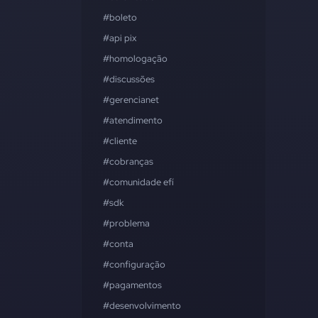
#boleto
#api pix
#homologação
#discussões
#gerencianet
#atendimento
#cliente
#cobranças
#comunidade efí
#sdk
#problema
#conta
#configuração
#pagamentos
#desenvolvimento