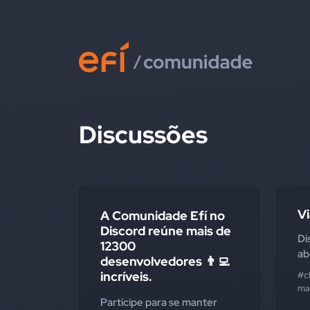
Discussões
Vi
A Comunidade Efí no
Discord reúne mais de
Di
12300
ab
desenvolvedores 👨‍💻
incríveis.
#c
mai
Participe para se manter