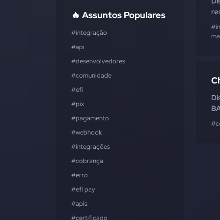
Di
re
🔥 Assuntos Populares
#i
#integração
mai
#api
#desenvolvedores
#comunidade
C
#efí
Di
#pix
B
#pagamento
#c
#webhook
#integrações
#cobrança
#erro
#efí pay
#apis
#certificado