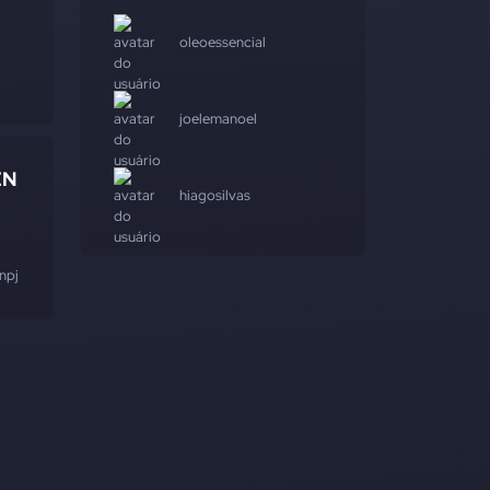
oleoessencial
joelemanoel
EN
hiagosilvas
npj
#aleatória