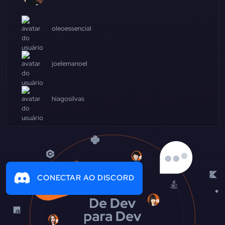
oleoessencial
joelemanoel
hiagosilvas
CONECTAR AO DISCORD