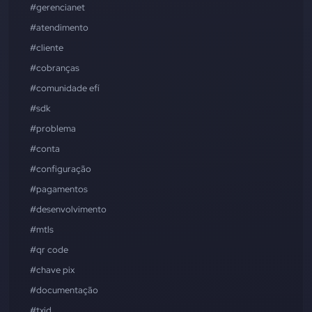
#gerencianet
#atendimento
#cliente
#cobranças
#comunidade efí
#sdk
#problema
#conta
#configuração
#pagamentos
#desenvolvimento
#mtls
#qr code
#chave pix
#documentação
#txid