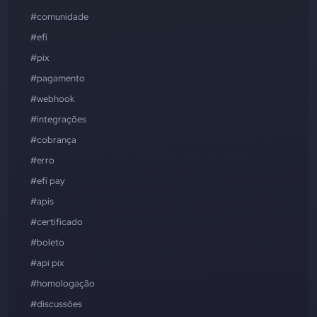
#comunidade
#efí
#pix
#pagamento
#webhook
#integrações
#cobrança
#erro
#efí pay
#apis
#certificado
#boleto
#api pix
#homologação
#discussões