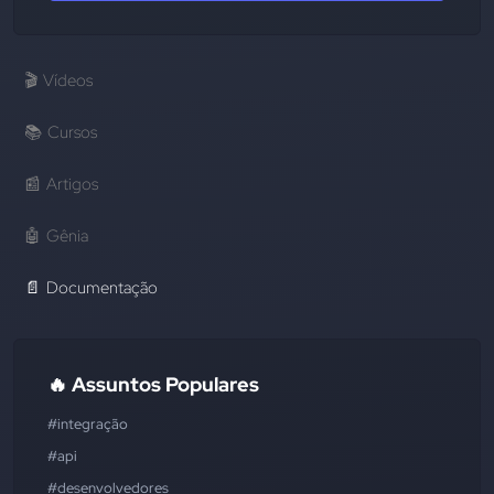
🎬
Vídeos
📚
Cursos
📰
Artigos
🤖
Gênia
📄
Documentação
🔥 Assuntos Populares
#integração
#api
#desenvolvedores