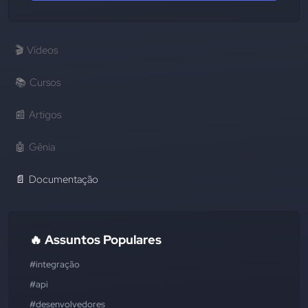
🎬
Vídeos
📚
Cursos
📰
Artigos
🤖
Gênia
📄
Documentação
🔥 Assuntos Populares
#integração
#api
#desenvolvedores