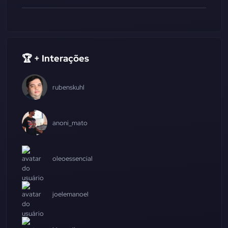
🏆 + Interações
rubenskuhl
anoni_mato
oleoessencial
joelemanoel