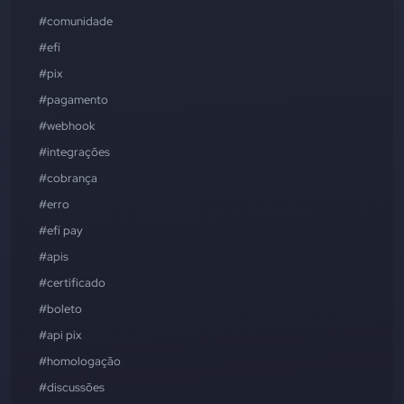
#comunidade
#efí
#pix
#pagamento
#webhook
#integrações
#cobrança
#erro
#efí pay
#apis
#certificado
#boleto
#api pix
#homologação
#discussões