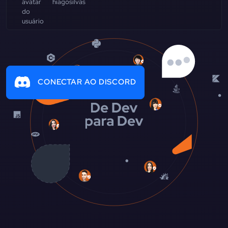
hiagosilvas
CONECTAR AO DISCORD