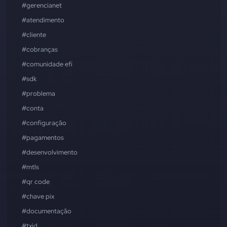
#gerencianet
#atendimento
#cliente
#cobranças
#comunidade efí
#sdk
#problema
#conta
#configuração
#pagamentos
#desenvolvimento
#mtls
#qr code
#chave pix
#documentação
#txid