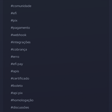
#comunidade
#efí
#pix
#pagamento
#webhook
#integrações
#cobrança
#erro
#efí pay
#apis
#certificado
#boleto
#api pix
#homologação
#discussões