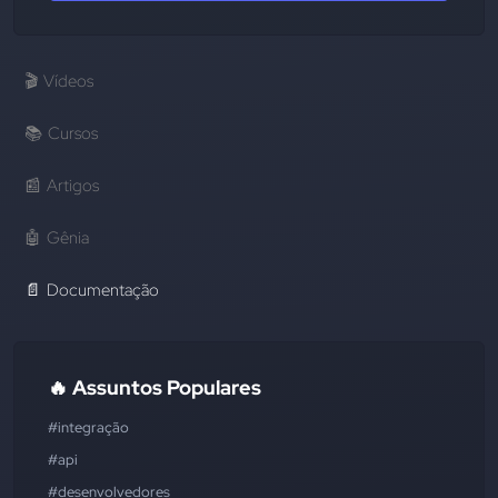
🎬
Vídeos
📚
Cursos
📰
Artigos
🤖
Gênia
📄
Documentação
🔥 Assuntos Populares
#integração
#api
#desenvolvedores