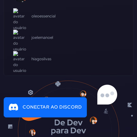
oleoessencial
joelemanoel
hiagosilvas
CONECTAR AO DISCORD