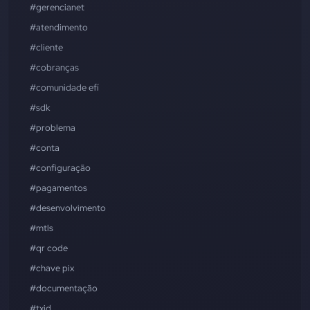
#gerencianet
#atendimento
#cliente
#cobranças
#comunidade efí
#sdk
#problema
#conta
#configuração
#pagamentos
#desenvolvimento
#mtls
#qr code
#chave pix
#documentação
#txid