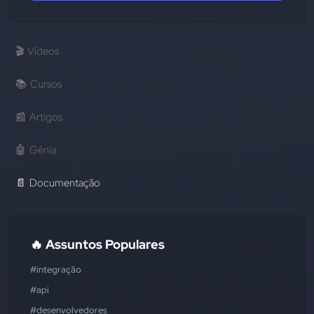
🎬
Vídeos
📚
Cursos
📰
Artigos
🤖
Gênia
📄
Documentação
🔥 Assuntos Populares
#integração
#api
#desenvolvedores