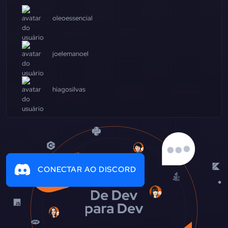
oleoessencial
joelemanoel
hiagosilvas
CONECTAR AO DISCORD