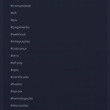
#comunidade
#efí
#pix
#pagamento
#webhook
#integrações
#cobrança
#erro
#efí pay
#apis
#certificado
#boleto
#api pix
#homologação
#discussões