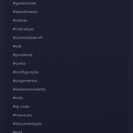
#gerencianet
#atendimento
#cliente
#cobranças
#comunidade efí
#sdk
#problema
#conta
#configuração
#pagamentos
#desenvolvimento
#mtls
#qr code
#chave pix
#documentação
#txid