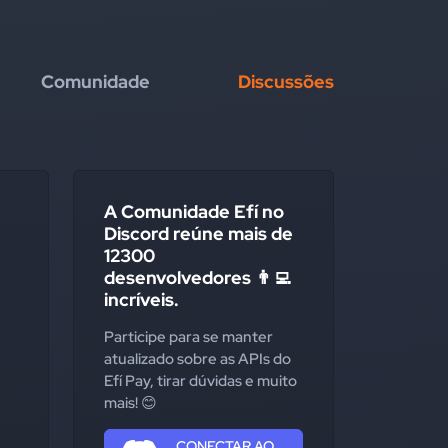
Comunidade
Discussões
A Comunidade Efí no
Discord reúne mais de
12300
desenvolvedores 👨‍💻
incríveis.
Participe para se manter
atualizado sobre as APIs do
Efí Pay, tirar dúvidas e muito
mais! 😊
CONECTAR AO