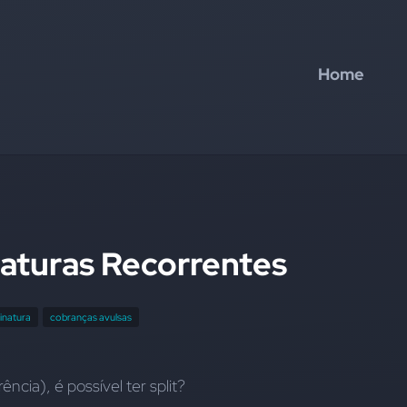
Home
naturas Recorrentes
sinatura
cobranças avulsas
ncia), é possível ter split?