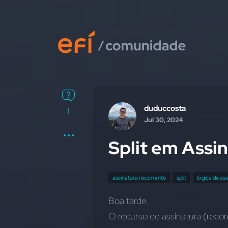
duduccosta
1
Jul 30, 2024
Split em Assi
assinatura recorrente
split
lógica de as
Boa tarde.
O recurso de assinatura (recorrê