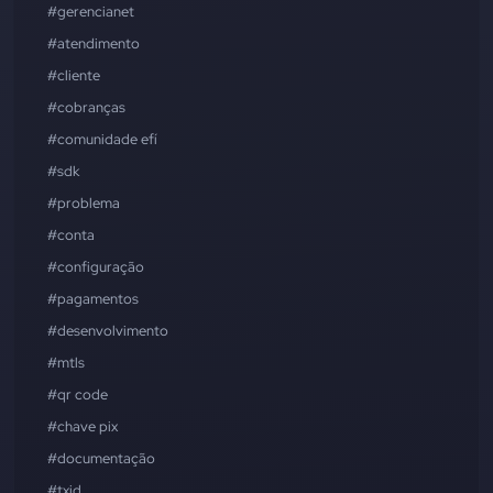
#gerencianet
#atendimento
#cliente
#cobranças
#comunidade efí
#sdk
#problema
#conta
#configuração
#pagamentos
#desenvolvimento
#mtls
#qr code
#chave pix
#documentação
#txid