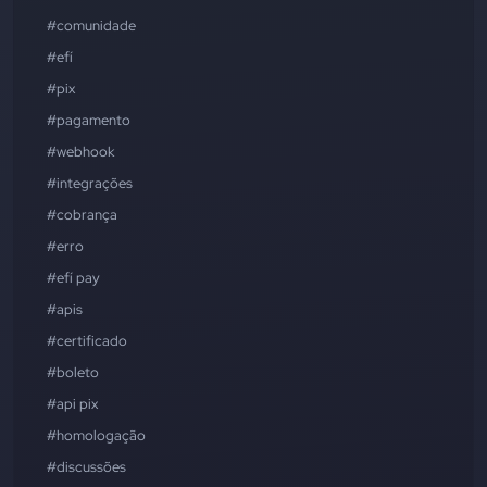
#comunidade
#efí
#pix
#pagamento
#webhook
#integrações
#cobrança
#erro
#efí pay
#apis
#certificado
#boleto
#api pix
#homologação
#discussões