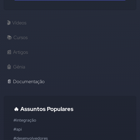
🎬
Vídeos
📚
Cursos
📰
Artigos
🤖
Gênia
📄
Documentação
🔥 Assuntos Populares
#integração
#api
#desenvolvedores