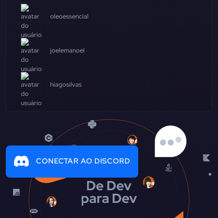
oleoessencial
joelemanoel
hiagosilvas
CONECTAR AO DISCORD