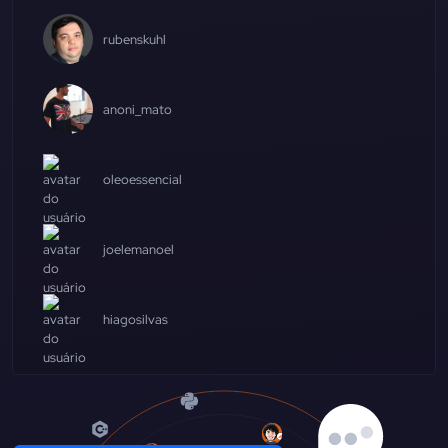
rubenskuhl
anoni_mato
oleoessencial
joelemanoel
hiagosilvas