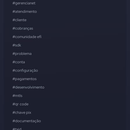
#gerencianet
#atendimento
#cliente
#cobranças
#comunidade efí
#sdk
#problema
#conta
#configuração
#pagamentos
#desenvolvimento
#mtls
#qr code
#chave pix
#documentação
#txid