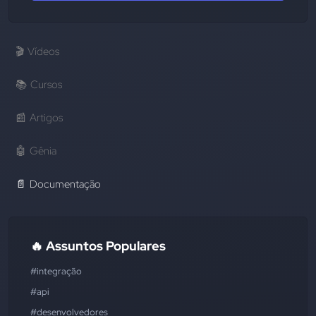
🎬
Vídeos
📚
Cursos
📰
Artigos
🤖
Gênia
📄
Documentação
🔥 Assuntos Populares
#integração
#api
#desenvolvedores