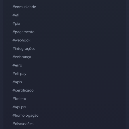
#comunidade
#efí
#pix
#pagamento
#webhook
#integrações
#cobrança
#erro
#efí pay
#apis
#certificado
#boleto
#api pix
#homologação
#discussões