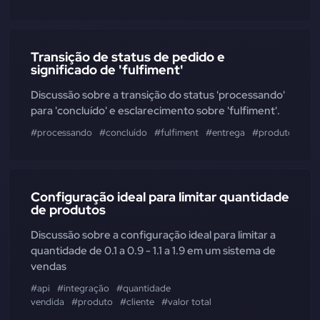
Transição de status de pedido e
significado de 'fulfiment'
Discussão sobre a transição do status 'processando'
para 'concluído' e esclarecimento sobre 'fulfiment'.
#processando
#concluído
#fulfiment
#entrega
#produto
#ser
Configuração ideal para limitar quantidade
de produtos
Discussão sobre a configuração ideal para limitar a
quantidade de 0.1 a 0.9 - 1.1 a 1.9 em um sistema de
vendas
#api
#integração
#quantidade
vendida
#produto
#cliente
#valor total