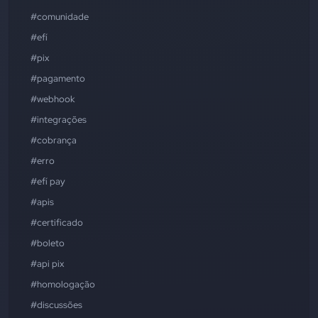
#comunidade
#efí
#pix
#pagamento
#webhook
#integrações
#cobrança
#erro
#efí pay
#apis
#certificado
#boleto
#api pix
#homologação
#discussões