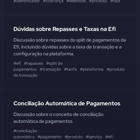
#identificador
#cobrança
#webhook
#produto
#txid
Dúvidas sobre Repasses e Taxas na Efi
Discussão sobre repasses do split de pagamentos da
Efi, incluindo dúvidas sobre a taxa de transação e a
configuração na plataforma.
#efí
#repasses
#split de
pagamentos
#transação
#tarifa
#plataforma
#produto
#taxa
de transação
Conciliação Automática de Pagamentos
Discussão sobre o conceito de conciliação
automática de pagamentos
#conciliação
automática
#pagamento
#produto
#serviço
#efí