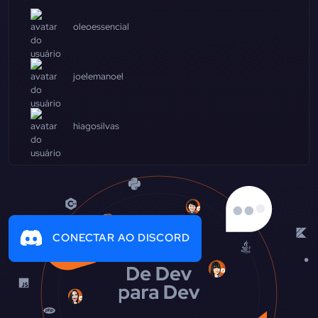
oleoessencial
joelemanoel
hiagosilvas
CONECTAR AO DISCORD