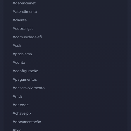
#gerencianet
#atendimento
#cliente
#cobranças
#comunidade efí
#sdk
#problema
#conta
#configuração
#pagamentos
#desenvolvimento
#mtls
#qr code
#chave pix
#documentação
#txid