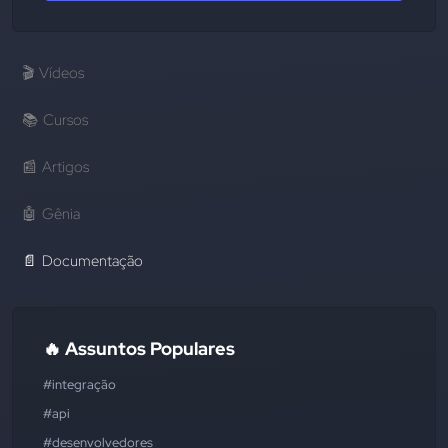
🎬
Vídeos
📚
Cursos
📰
Artigos
🤖
Gênia
📄
Documentação
🔥 Assuntos Populares
#integração
#api
#desenvolvedores