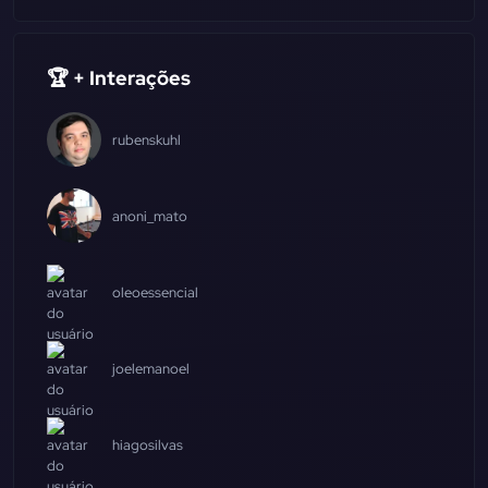
🏆 + Interações
rubenskuhl
anoni_mato
oleoessencial
joelemanoel
hiagosilvas