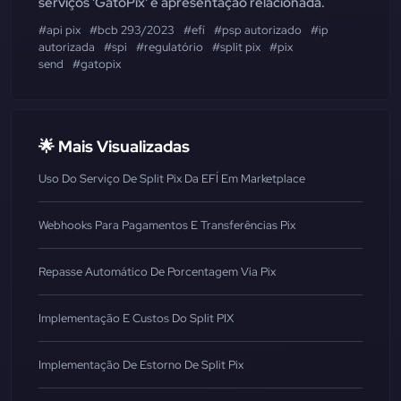
serviços 'GatoPix' e apresentação relacionada.
#api pix
#bcb 293/2023
#efí
#psp autorizado
#ip
autorizada
#spi
#regulatório
#split pix
#pix
send
#gatopix
🌟 Mais Visualizadas
Uso Do Serviço De Split Pix Da EFÍ Em Marketplace
Webhooks Para Pagamentos E Transferências Pix
Repasse Automático De Porcentagem Via Pix
Implementação E Custos Do Split PIX
Implementação De Estorno De Split Pix