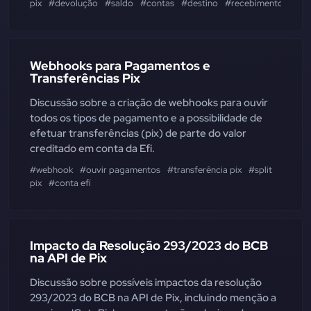
pix
#devolução
#saldo
#contas
#destino
#recebimento
#equ
Webhooks para Pagamentos e
Transferências Pix
Discussão sobre a criação de webhooks para ouvir
todos os tipos de pagamento e a possibilidade de
efetuar transferências (pix) de parte do valor
creditado em conta da Efi.
#webhook
#ouvir pagamentos
#transferência pix
#split
pix
#conta efí
Impacto da Resolução 293/2023 do BCB
na API de Pix
Discussão sobre possíveis impactos da resolução
293/2023 do BCB na API de Pix, incluindo menção a