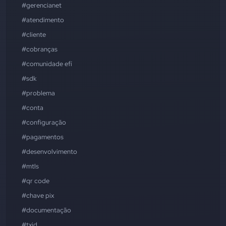
#gerencianet
#atendimento
#cliente
#cobranças
#comunidade efí
#sdk
#problema
#conta
#configuração
#pagamentos
#desenvolvimento
#mtls
#qr code
#chave pix
#documentação
#txid