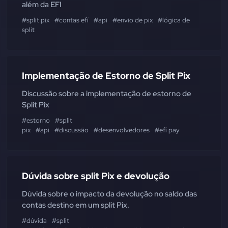
além da EFI
#split pix
#contas efí
#api
#envio de pix
#lógica de
split
Implementação de Estorno de Split Pix
Discussão sobre a implementação de estorno de
Split Pix
#estorno
#split
pix
#api
#discussão
#desenvolvedores
#efí pay
Dúvida sobre split Pix e devolução
Dúvida sobre o impacto da devolução no saldo das
contas destino em um split Pix.
#dúvida
#split