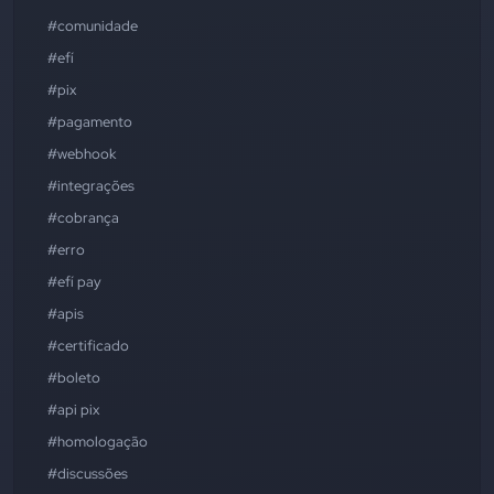
#comunidade
#efí
#pix
#pagamento
#webhook
#integrações
#cobrança
#erro
#efí pay
#apis
#certificado
#boleto
#api pix
#homologação
#discussões