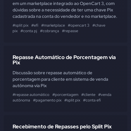
em um marketplace integrado ao OpenCart 3, com
dúvidas sobre a necessidade de ter uma chave Pix
cadastrada na conta do vendedor e no marketplace.
#split pix
#efí
#marketplace
#opencart 3
#chave
pix
#conta pj
#cobrança
#repasse
Repasse Automático de Porcentagem via
Pix
Discussão sobre repasse automático de
porcentagem para cliente em sistema de venda
autônoma via Pix
#repasse automático
#porcentagem
#cliente
#venda
autônoma
#pagamento pix
#split pix
#conta efí
Recebimento de Repasses pelo Split Pix