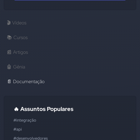
🎬
Vídeos
📚
Cursos
📰
Artigos
🤖
Gênia
📄
Documentação
🔥 Assuntos Populares
#integração
#api
#desenvolvedores