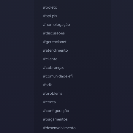
#boleto
#api pix
#homologação
#discussões
#gerencianet
#atendimento
#cliente
#cobranças
#comunidade efí
#sdk
#problema
#conta
#configuração
#pagamentos
#desenvolvimento