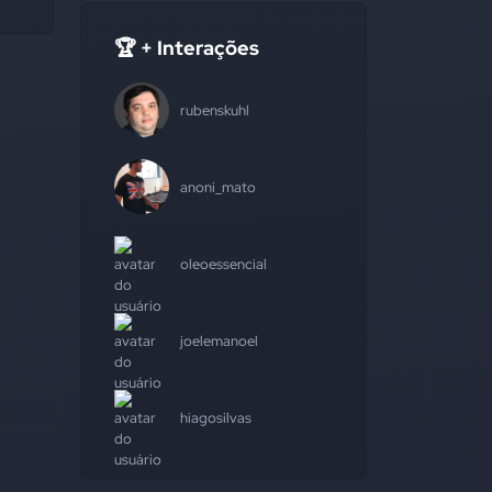
🏆 + Interações
rubenskuhl
anoni_mato
oleoessencial
joelemanoel
hiagosilvas