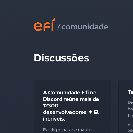
Discussões
T
A Comunidade Efí no
Discord reúne mais de
Di
12300
bo
desenvolvedores 👨‍💻
fi
incríveis.
#t
Participe para se manter
pa