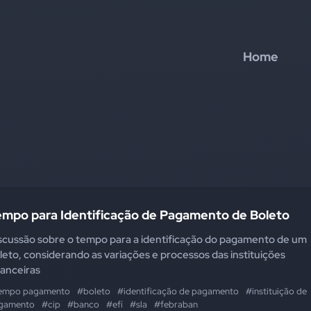
Home
empo para Identificação de Pagamento de Boleto
scussão sobre o tempo para a identificação do pagamento de um
leto, considerando as variações e processos das instituições
nanceiras
empo pagamento
#boleto
#identificação de pagamento
#instituição de
gamento
#cip
#banco
#efí
#sla
#febraban