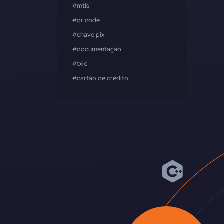
#mtls
#qr code
#chave pix
#documentação
#txid
#cartão de crédito