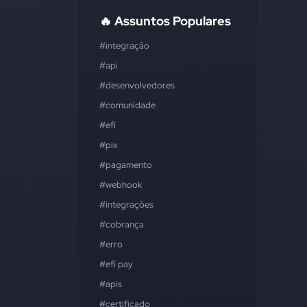
🔥 Assuntos Populares
#integração
#api
#desenvolvedores
#comunidade
#efí
#pix
#pagamento
#webhook
#integrações
#cobrança
#erro
#efí pay
#apis
#certificado