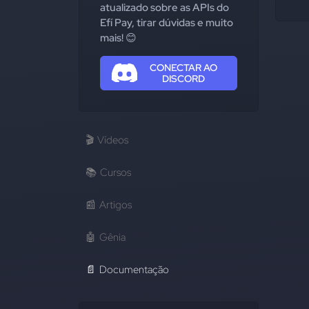
atualizado sobre as APIs do
Efí Pay, tirar dúvidas e muito
mais! 😊
CONECTAR AO
DISCORD
🎬
Vídeos
📚
Cursos
📰
Artigos
🤖
Gênia
📄
Documentação