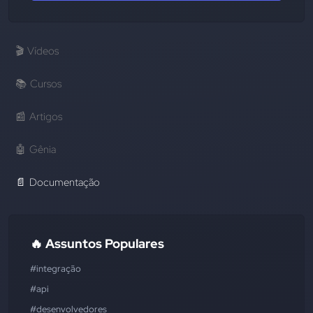
🎬
Vídeos
📚
Cursos
📰
Artigos
🤖
Gênia
📄
Documentação
🔥 Assuntos Populares
#integração
#api
#desenvolvedores