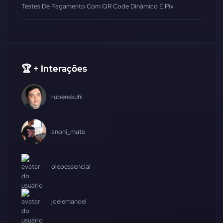
Testes De Pagamento Com QR Code Dinâmico E Pix
🏆 + Interações
rubenskuhl
anoni_mato
oleoessencial
joelemanoel