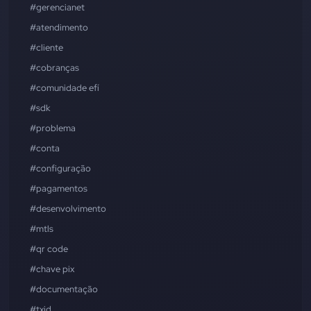
#gerencianet
#atendimento
#cliente
#cobranças
#comunidade efí
#sdk
#problema
#conta
#configuração
#pagamentos
#desenvolvimento
#mtls
#qr code
#chave pix
#documentação
#txid