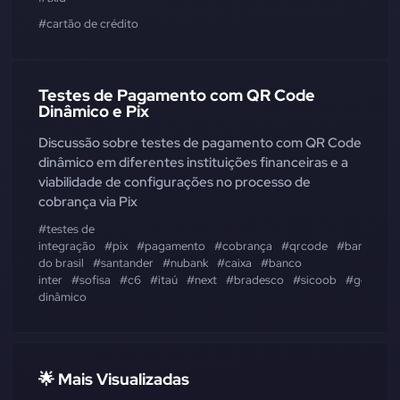
#cartão de crédito
Testes de Pagamento com QR Code
Dinâmico e Pix
Discussão sobre testes de pagamento com QR Code
dinâmico em diferentes instituições financeiras e a
viabilidade de configurações no processo de
cobrança via Pix
#testes de
integração
#pix
#pagamento
#cobrança
#qrcode
#banco
do brasil
#santander
#nubank
#caixa
#banco
inter
#sofisa
#c6
#itaú
#next
#bradesco
#sicoob
#gerencia
dinâmico
🌟 Mais Visualizadas