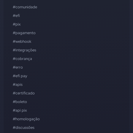
#comunidade
#efí
#pix
#pagamento
#webhook
#integrações
#cobrança
#erro
#efí pay
#apis
#certificado
#boleto
#api pix
#homologação
#discussões