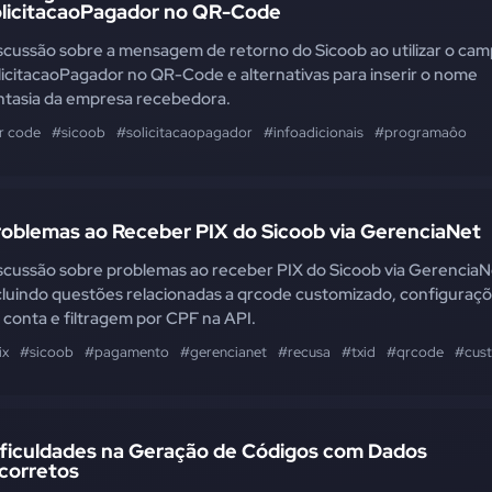
olicitacaoPagador no QR-Code
scussão sobre a mensagem de retorno do Sicoob ao utilizar o ca
licitacaoPagador no QR-Code e alternativas para inserir o nome
ntasia da empresa recebedora.
r code
#sicoob
#solicitacaopagador
#infoadicionais
#programaôo
roblemas ao Receber PIX do Sicoob via GerenciaNet
scussão sobre problemas ao receber PIX do Sicoob via GerenciaN
cluindo questões relacionadas a qrcode customizado, configuraç
 conta e filtragem por CPF na API.
ix
#sicoob
#pagamento
#gerencianet
#recusa
#txid
#qrcode
#cus
ificuldades na Geração de Códigos com Dados
corretos