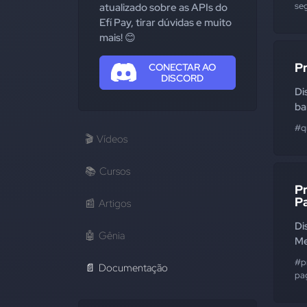
se
atualizado sobre as APIs do
Efí Pay, tirar dúvidas e muito
mais! 😊
Pr
CONECTAR AO
DISCORD
Di
ba
#q
🎬
Vídeos
📚
Cursos
P
P
📰
Artigos
Di
🤖
Gênia
Me
#p
📄
Documentação
pa