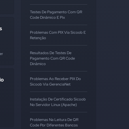
Testes De Pagamento Com QR
Code Dinâmico E Pix
s
Problemas Com PIX Via Sicoob E
Retenção
Resultados De Testes De
er
#bb
#nubank
Pagamento Com QR Code
Dinâmico
do
Problemas Ao Receber PIX Do
Sicoob Via GerenciaNet
Instalação De Certificado Sicoob
No Servidor Linux (Apache)
Problemas Na Leitura De QR
Code Por Diferentes Bancos