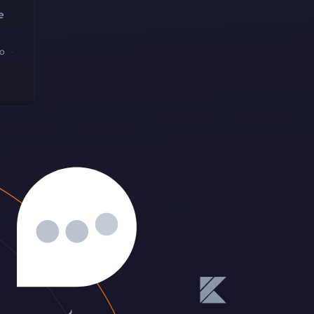
e
ão
#pagamento
#gerencianet
#banco