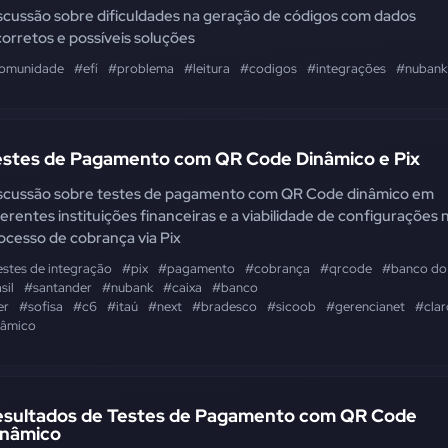
scussão sobre dificuldades na geração de códigos com dados
corretos e possíveis soluções
omunidade
#efí
#problema
#leitura
#codigos
#integrações
#nubank
estes de Pagamento com QR Code Dinâmico e Pix
scussão sobre testes de pagamento com QR Code dinâmico em
ferentes instituições financeiras e a viabilidade de configurações 
ocesso de cobrança via Pix
estes de integração
#pix
#pagamento
#cobrança
#qrcode
#banco do
sil
#santander
#nubank
#caixa
#banco
er
#sofisa
#c6
#itaú
#next
#bradesco
#sicoob
#gerencianet
#clar
nâmico
esultados de Testes de Pagamento com QR Code
inâmico