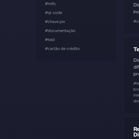
#mtls
Di
in
#qr code
#c
#chave pix
#documentação
#txid
T
#cartão de crédito
Di
di
pr
#t
bra
int
di
R
D