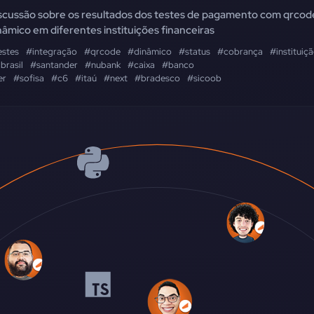
scussão sobre os resultados dos testes de pagamento com qrcod
nâmico em diferentes instituições financeiras
estes
#integração
#qrcode
#dinâmico
#status
#cobrança
#instituiç
brasil
#santander
#nubank
#caixa
#banco
er
#sofisa
#c6
#itaú
#next
#bradesco
#sicoob