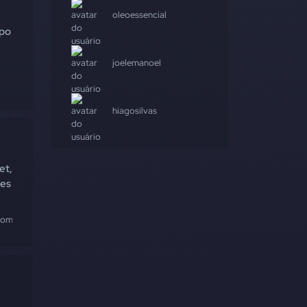
oleoessencial
mpo
joelemanoel
hiagosilvas
et,
ões
tomizado
#api
#cpf