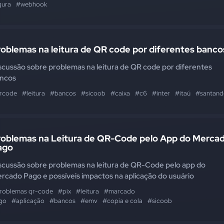
gura
#webhook
oblemas na leitura de QR code por diferentes banco
scussão sobre problemas na leitura de QR code por diferentes
ncos
rcode
#leitura
#bancos
#sicoob
#caixa
#c6
#inter
#itaú
#santand
roblemas na Leitura de QR-Code pelo App do Merca
ago
scussão sobre problemas na leitura de QR-Code pelo app do
rcado Pago e possíveis impactos na aplicação do usuário
roblemas qr-code
#pix
#leitura
#marcado
go
#aplicação
#bancos
#emv
#copia e cola
#sicoob