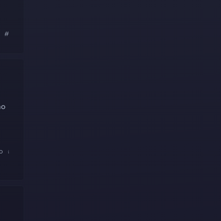
#inter
#neon
#sicoob
#banco
no
o
#chave
#qrcode