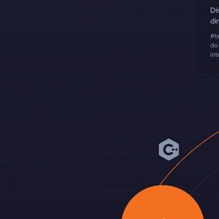
Di
di
#t
do 
int