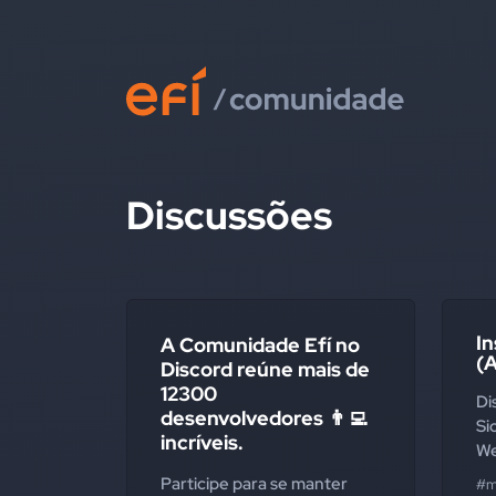
Discussões
In
A Comunidade Efí no
(
Discord reúne mais de
12300
Di
desenvolvedores 👨‍💻
Si
incríveis.
W
Participe para se manter
#m