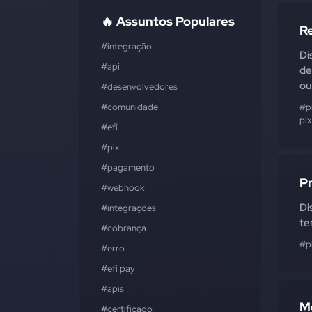
🔥 Assuntos Populares
Re
#integração
Di
#api
de
ou
#desenvolvedores
#comunidade
#p
pix
#efí
#pix
#pagamento
P
#webhook
Di
#integrações
te
#cobrança
#p
#erro
#efí pay
#apis
M
#certificado