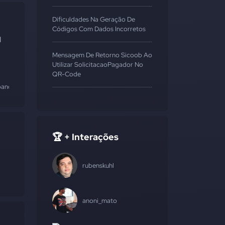
Dificuldades Na Geração De
Códigos Com Dados Incorretos
d
Mensagem De Retorno Sicoob Ao
Utilizar SolicitacaoPagador No
QR-Code
banco
🏆 + Interações
rubenskuhl
anoni_mato