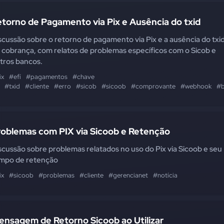
torno de Pagamento via Pix e Ausência do txid
scussão sobre o retorno de pagamento via Pix e a ausência do txi
 cobrança, com relatos de problemas específicos com o Sicob e
tros bancos.
ix
#efí
#pagamentos
#chave
#txid
#cliente
#erro
#sicob
#sicoob
#comprovante
#webhook
#
roblemas com PIX via Sicoob e Retenção
scussão sobre problemas relatados no uso do Pix via Sicoob e seu
mpo de retenção
ix
#sicoob
#problemas
#cliente
#gerencianet
#notícia
ensagem de Retorno Sicoob ao Utilizar