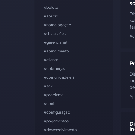
s
#boleto
Di
#api pix
so
#homologação
fa
#discussões
#q
#gerencianet
#atendimento
#cliente
P
#cobranças
Di
#comunidade efí
in
#sdk
de
#problema
#p
#conta
#configuração
#pagamentos
D
In
#desenvolvimento