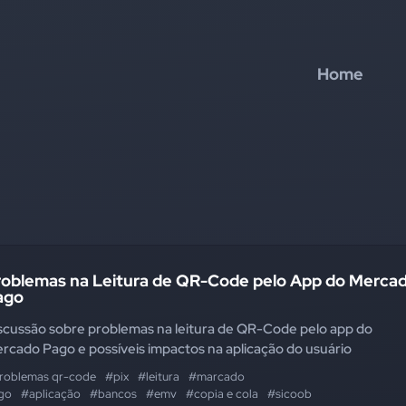
Home
roblemas na Leitura de QR-Code pelo App do Merca
ago
scussão sobre problemas na leitura de QR-Code pelo app do
rcado Pago e possíveis impactos na aplicação do usuário
roblemas qr-code
#pix
#leitura
#marcado
go
#aplicação
#bancos
#emv
#copia e cola
#sicoob