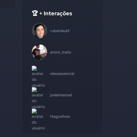
🏆 + Interações
rubenskuhl
anoni_mato
oleoessencial
joelemanoel
hiagosilvas