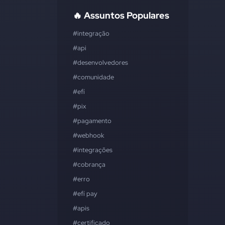
🔥 Assuntos Populares
#integração
#api
#desenvolvedores
#comunidade
#efí
#pix
#pagamento
#webhook
#integrações
#cobrança
#erro
#efí pay
#apis
#certificado