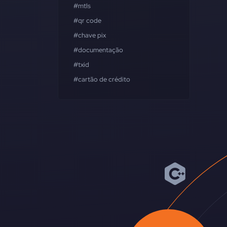
#mtls
#qr code
#chave pix
#documentação
#txid
#cartão de crédito