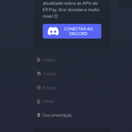
atualizado sobre as APIs do
Efí Pay, tirar dúvidas e muito
mais! 😊
CONECTAR AO
DISCORD
🎬
Vídeos
📚
Cursos
📰
Artigos
🤖
Gênia
📄
Documentação