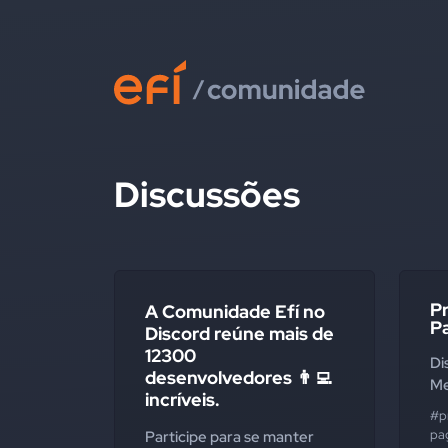
Discussões
P
A Comunidade Efí no
P
Discord reúne mais de
12300
Di
desenvolvedores 👨‍💻
Me
incríveis.
#p
pa
Participe para se manter