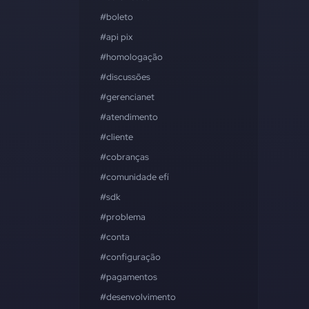
#boleto
#api pix
#homologação
#discussões
#gerencianet
#atendimento
#cliente
#cobranças
#comunidade efí
#sdk
#problema
#conta
#configuração
#pagamentos
#desenvolvimento