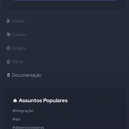
🎬
Vídeos
📚
Cursos
📰
Artigos
🤖
Gênia
📄
Documentação
🔥 Assuntos Populares
#integração
#api
#desenvolvedores