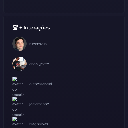
🏆 + Interações
rubenskuhl
anoni_mato
oleoessencial
joelemanoel
hiagosilvas