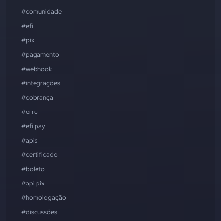
#comunidade
#efí
#pix
#pagamento
#webhook
#integrações
#cobrança
#erro
#efí pay
#apis
#certificado
#boleto
#api pix
#homologação
#discussões