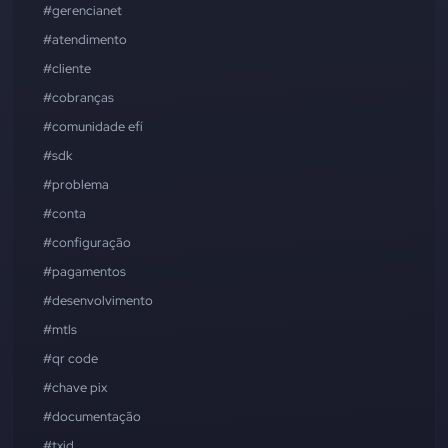
#gerencianet
#atendimento
#cliente
#cobranças
#comunidade efí
#sdk
#problema
#conta
#configuração
#pagamentos
#desenvolvimento
#mtls
#qr code
#chave pix
#documentação
#txid