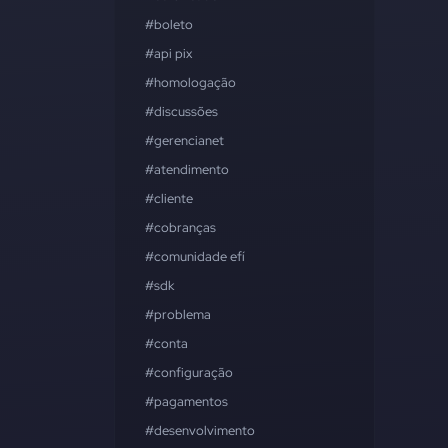
#boleto
#api pix
#homologação
#discussões
#gerencianet
#atendimento
#cliente
#cobranças
#comunidade efí
#sdk
#problema
#conta
#configuração
#pagamentos
#desenvolvimento