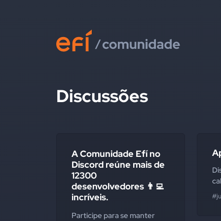
Discussões
Ap
A Comunidade Efí no
Discord reúne mais de
Di
12300
ca
desenvolvedores 👨‍💻
incríveis.
#ju
Participe para se manter