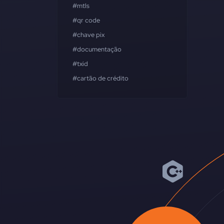
#mtls
#qr code
#chave pix
#documentação
#txid
#cartão de crédito