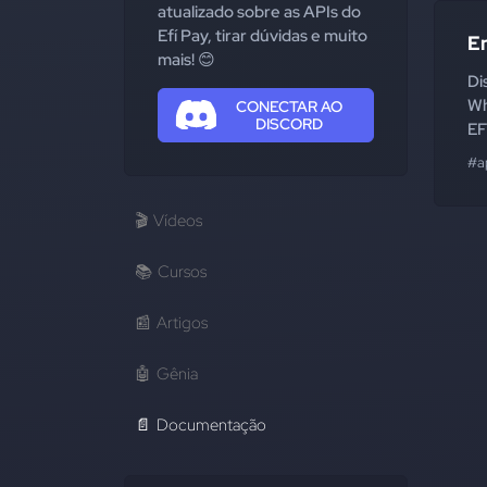
atualizado sobre as APIs do
Efí Pay, tirar dúvidas e muito
En
mais! 😊
Di
Wh
CONECTAR AO
DISCORD
EF
#a
🎬
Vídeos
📚
Cursos
📰
Artigos
🤖
Gênia
📄
Documentação