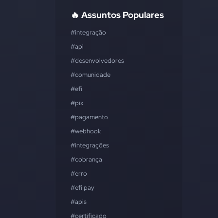
🔥 Assuntos Populares
#integração
#api
#desenvolvedores
#comunidade
#efí
#pix
#pagamento
#webhook
#integrações
#cobrança
#erro
#efí pay
#apis
#certificado