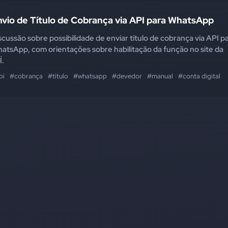
vio de Título de Cobrança via API para WhatsApp
scussão sobre possibilidade de enviar título de cobrança via API p
atsApp, com orientações sobre habilitação da função no site da
Í.
pi
#cobrança
#título
#whatsapp
#devedor
#manual
#conta digital