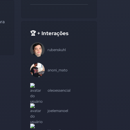
ara
🏆 + Interações
rubenskuhl
anoni_mato
oleoessencial
joelemanoel