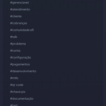
#gerencianet
#atendimento
#cliente
#cobranças
#comunidade efí
#sdk
#problema
#conta
#configuração
#pagamentos
#desenvolvimento
#mtls
#qr code
#chave pix
#documentação
#txid