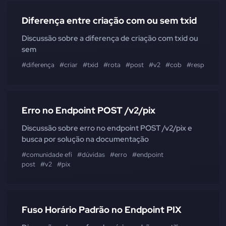
Diferença entre criação com ou sem txid
Discussão sobre a diferença de criação com txid ou
sem
#diferença
#criar
#txid
#rota
#post
#v2
#cob
#responsabil
Erro no Endpoint POST /v2/pix
Discussão sobre erro no endpoint POST /v2/pix e
busca por solução na documentação
#comunidade efí
#dúvidas
#erro
#endpoint
post
#v2
#pix
Fuso Horário Padrão no Endpoint PIX