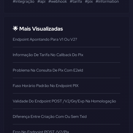
#integração
#api
#webhook
#tarifa
#pix
#information
#get
🌟 Mais Visualizadas
Endpoint Apontando Para V1 Ou V2?
Informação De Tarifa No Callback Do Pix
Problema Na Consulta De Pix Com E2eId
Fuso Horário Padrão No Endpoint PIX
Validade Do Endpoint POST /v2/gn/evp Na Homologação
Diferença Entre Criação Com Ou Sem Txid
Erro No Endpoint POST /v2/pix