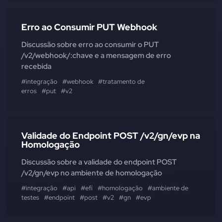
Erro ao Consumir PUT Webhook
Discussão sobre erro ao consumir o PUT
/v2/webhook/:chave e a mensagem de erro
recebida
#integração
#webhook
#tratamento de
erros
#put
#v2
Validade do Endpoint POST /v2/gn/evp na
Homologação
Discussão sobre a validade do endpoint POST
/v2/gn/evp no ambiente de homologação
#integração
#api
#efí
#homologação
#ambiente de
testes
#endpoint
#post
#v2
#gn
#evp