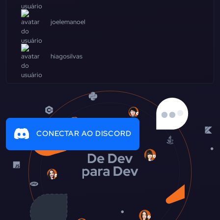
joelemanoel
hiagosilvas
CONECTAR AO DISCORD