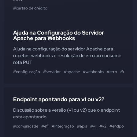
#cartão de crédito
Ajuda na Configuração do Servidor
Apache para Webhooks
Ajuda na configuração do servidor Apache para
receber webhooks e resolução de erro ao consumir
rota PUT
#configuração
#servidor
#apache
#webhooks
#erro
#docume
Endpoint apontando para v1 ou v2?
Discussão sobre a versão (v1 ou v2) que o endpoint
está apontando
#comunidade
#efí
#integração
#apis
#v1
#v2
#endpoint
#r