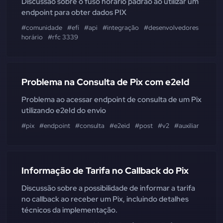
Discussão sobre o fuso horário padrão ao utilizar um
endpoint para obter dados PIX
#comunidade
#efí
#api
#integração
#desenvolvedores
#disc
horário
#rfc 3339
Problema na Consulta de Pix com e2eId
Problema ao acessar endpoint de consulta de um Pix
utilizando e2eId do envio
#pix
#endpoint
#consulta
#e2eid
#post
#v2
#auxiliar
Informação de Tarifa no Callback do Pix
Discussão sobre a possibilidade de informar a tarifa
no callback ao receber um Pix, incluindo detalhes
técnicos da implementação.