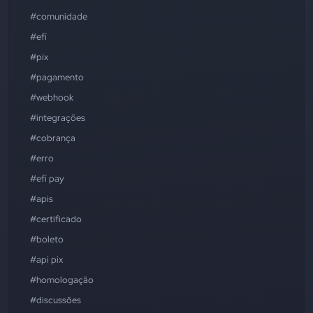
#comunidade
#efí
#pix
#pagamento
#webhook
#integrações
#cobrança
#erro
#efí pay
#apis
#certificado
#boleto
#api pix
#homologação
#discussões