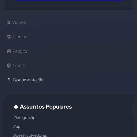
🎬
Vídeos
📚
Cursos
📰
Artigos
🤖
Gênia
📄
Documentação
🔥 Assuntos Populares
#integração
#api
#desenvolvedores