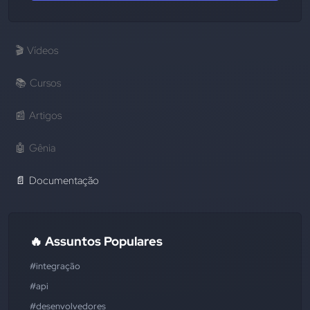
🎬
Vídeos
📚
Cursos
📰
Artigos
🤖
Gênia
📄
Documentação
🔥 Assuntos Populares
#integração
#api
#desenvolvedores