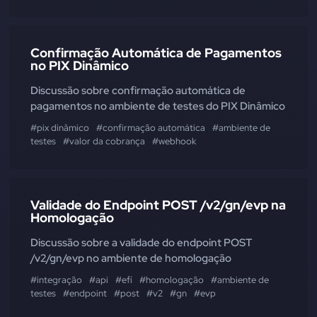
Confirmação Automática de Pagamentos
no PIX Dinâmico
Discussão sobre confirmação automática de
pagamentos no ambiente de testes do PIX Dinâmico
#pix dinâmico
#confirmação automática
#ambiente de
testes
#valor da cobrança
#webhook
Validade do Endpoint POST /v2/gn/evp na
Homologação
Discussão sobre a validade do endpoint POST
/v2/gn/evp no ambiente de homologação
#integração
#api
#efí
#homologação
#ambiente de
testes
#endpoint
#post
#v2
#gn
#evp