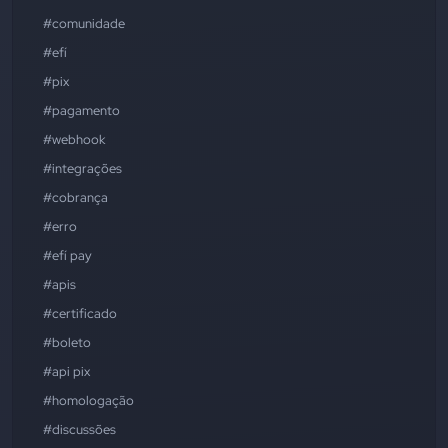
#comunidade
#efí
#pix
#pagamento
#webhook
#integrações
#cobrança
#erro
#efí pay
#apis
#certificado
#boleto
#api pix
#homologação
#discussões