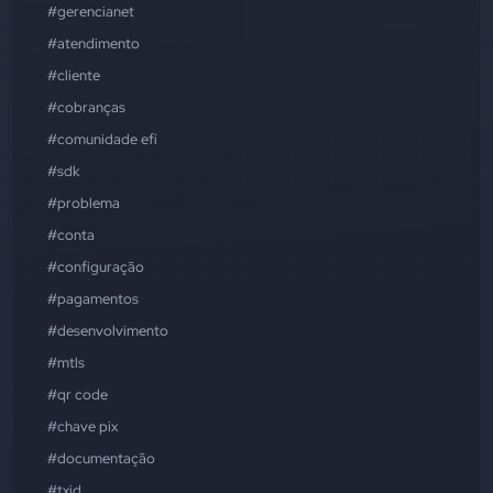
#gerencianet
#atendimento
#cliente
#cobranças
#comunidade efí
#sdk
#problema
#conta
#configuração
#pagamentos
#desenvolvimento
#mtls
#qr code
#chave pix
#documentação
#txid