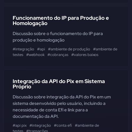
Funcionamento do IP para Produção e
Homologação
Discussão sobre o funcionamento do IP para
produção e homologação
#integração
#api
#ambiente de produção
#ambiente de
testes
#webhook
#cobranças
#valores baixos
Integração da API do Pix em Sistema
Próprio
Discussão sobre integração da API do Pix em um
sistema desenvolvido pelo usuário, incluindo a
necessidade de conta Efí e link para a
documentação da API.
#api pix
#integração
#conta efí
#ambiente de
testes
#transações