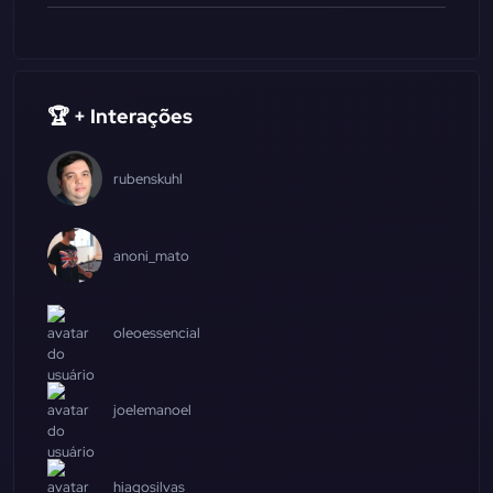
🏆 + Interações
rubenskuhl
anoni_mato
oleoessencial
joelemanoel
hiagosilvas