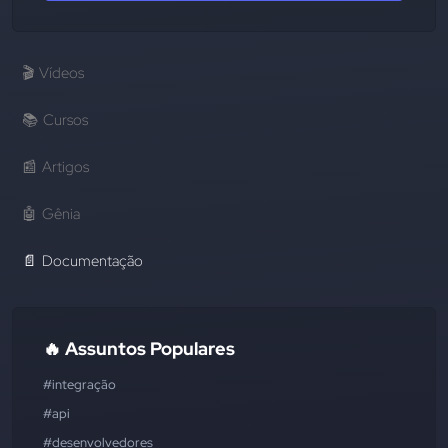
🎬
Vídeos
📚
Cursos
📰
Artigos
🤖
Gênia
📄
Documentação
🔥 Assuntos Populares
#integração
#api
#desenvolvedores