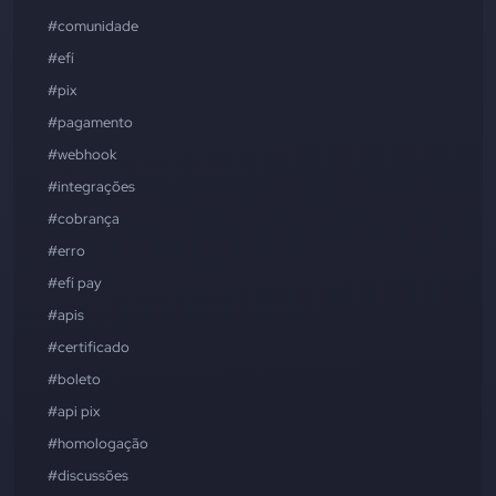
#comunidade
#efí
#pix
#pagamento
#webhook
#integrações
#cobrança
#erro
#efí pay
#apis
#certificado
#boleto
#api pix
#homologação
#discussões