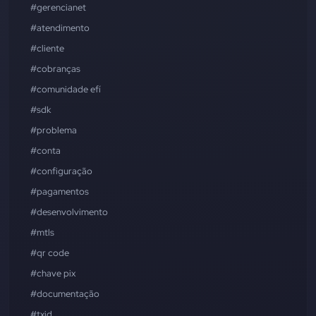
#gerencianet
#atendimento
#cliente
#cobranças
#comunidade efí
#sdk
#problema
#conta
#configuração
#pagamentos
#desenvolvimento
#mtls
#qr code
#chave pix
#documentação
#txid