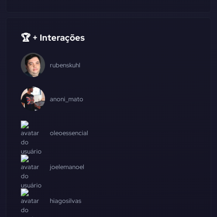
🏆 + Interações
rubenskuhl
anoni_mato
oleoessencial
joelemanoel
hiagosilvas