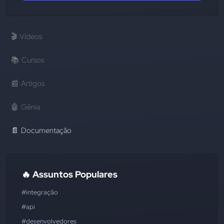
🎬
Vídeos
📚
Cursos
📰
Artigos
🤖
Gênia
📄
Documentação
🔥 Assuntos Populares
#integração
#api
#desenvolvedores