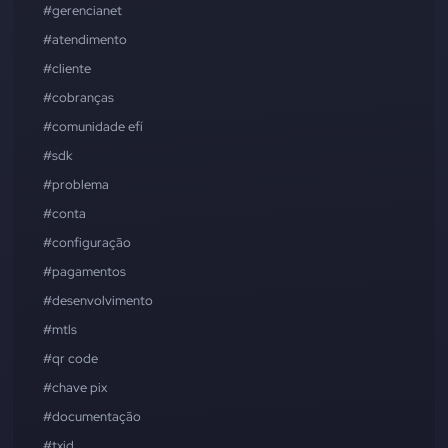
#gerencianet
#atendimento
#cliente
#cobranças
#comunidade efí
#sdk
#problema
#conta
#configuração
#pagamentos
#desenvolvimento
#mtls
#qr code
#chave pix
#documentação
#txid