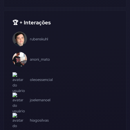
🏆 + Interações
rubenskuhl
anoni_mato
oleoessencial
joelemanoel
hiagosilvas