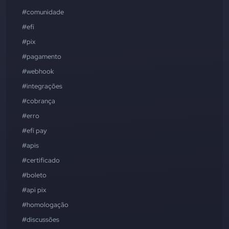
#comunidade
#efí
#pix
#pagamento
#webhook
#integrações
#cobrança
#erro
#efí pay
#apis
#certificado
#boleto
#api pix
#homologação
#discussões