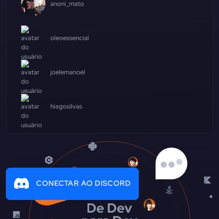
anoni_mato
oleoessencial
joelemanoel
hiagosilvas
CONECTAR AO DISCORD