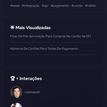
#teste
#integração
#api
#pagamento
#cartão
#válido
#gera
🌟 Mais Visualizadas
Fluxo De Pré-Aprovação Para Compras No Cartão Na EFÍ
Números De Cartões Para Testes De Pagamento
🏆 + Interações
rubenskuhl