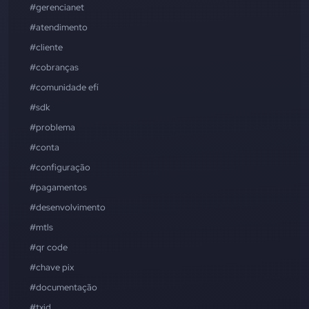
#gerencianet
#atendimento
#cliente
#cobranças
#comunidade efí
#sdk
#problema
#conta
#configuração
#pagamentos
#desenvolvimento
#mtls
#qr code
#chave pix
#documentação
#txid