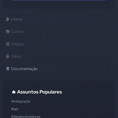
🎬
Vídeos
📚
Cursos
📰
Artigos
🤖
Gênia
📄
Documentação
🔥 Assuntos Populares
#integração
#api
#desenvolvedores