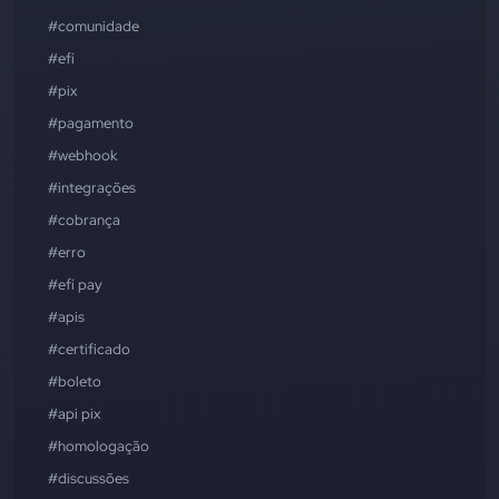
#comunidade
#efí
#pix
#pagamento
#webhook
#integrações
#cobrança
#erro
#efí pay
#apis
#certificado
#boleto
#api pix
#homologação
#discussões