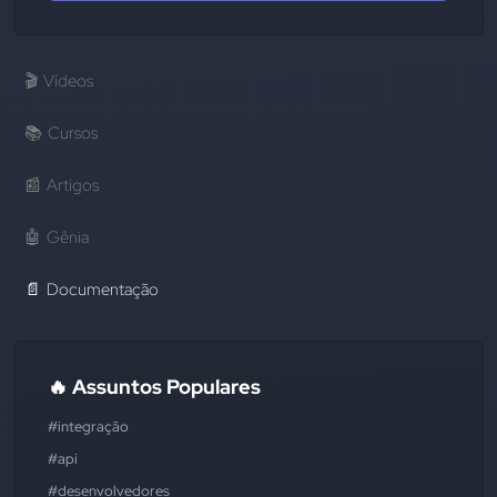
🎬
Vídeos
📚
Cursos
📰
Artigos
🤖
Gênia
📄
Documentação
🔥 Assuntos Populares
#integração
#api
#desenvolvedores