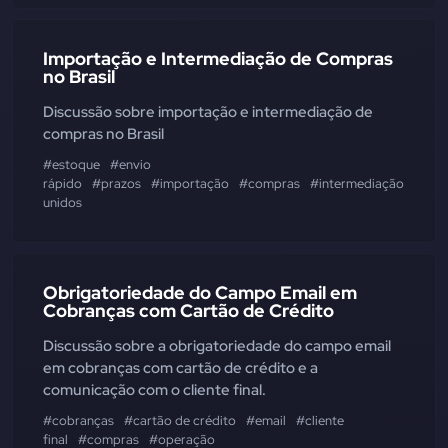
Importação e Intermediação de Compras
no Brasil
Discussão sobre importação e intermediação de
compras no Brasil
#estoque
#envio
rápido
#prazos
#importação
#compras
#intermediação
#clie
unidos
Obrigatoriedade do Campo Email em
Cobranças com Cartão de Crédito
Discussão sobre a obrigatoriedade do campo email
em cobranças com cartão de crédito e a
comunicação com o cliente final.
#cobranças
#cartão de crédito
#email
#cliente
final
#compras
#operação