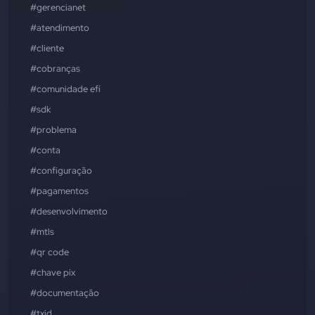
#gerencianet
#atendimento
#cliente
#cobranças
#comunidade efí
#sdk
#problema
#conta
#configuração
#pagamentos
#desenvolvimento
#mtls
#qr code
#chave pix
#documentação
#txid