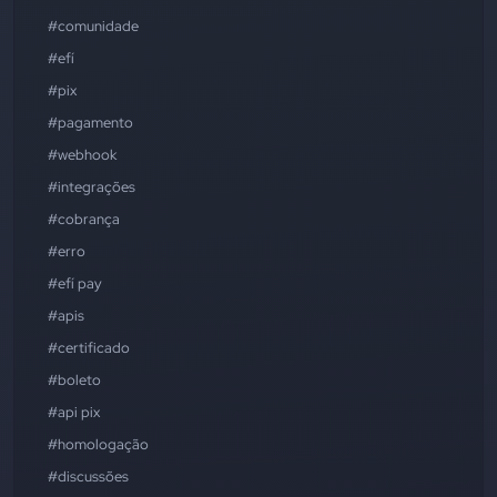
#comunidade
#efí
#pix
#pagamento
#webhook
#integrações
#cobrança
#erro
#efí pay
#apis
#certificado
#boleto
#api pix
#homologação
#discussões