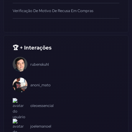
Verificação De Motivo De Recusa Em Compras
🏆 + Interações
rubenskuhl
anoni_mato
oleoessencial
joelemanoel