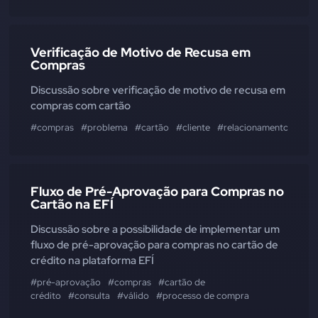
Verificação de Motivo de Recusa em
Compras
Discussão sobre verificação de motivo de recusa em
compras com cartão
#compras
#problema
#cartão
#cliente
#relacionamento
#ver
Fluxo de Pré-Aprovação para Compras no
Cartão na EFÍ
Discussão sobre a possibilidade de implementar um
fluxo de pré-aprovação para compras no cartão de
crédito na plataforma EFÍ
#pré-aprovação
#compras
#cartão de
crédito
#consulta
#válido
#processo de compra